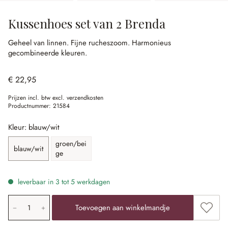
Kussenhoes set van 2 Brenda
Geheel van linnen.
Fijne rucheszoom.
Harmonieus
gecombineerde kleuren.
€ 22,95
Prijzen incl. btw excl. verzendkosten
Productnummer:
21584
Kleur: blauw/wit
groen/bei
blauw/wit
ge
leverbaar in 3 tot 5 werkdagen
Producthoeveelheid: voer de gewenste waarde in of gebr
Toevoe
Toevoegen aan winkelmandje