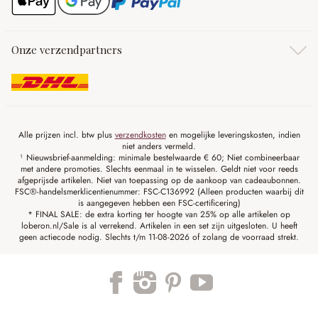
Onze verzendpartners
Alle prijzen incl. btw plus
verzendkosten
en mogelijke leveringskosten, indien
niet anders vermeld.
¹ Nieuwsbrief-aanmelding: minimale bestelwaarde € 60; Niet combineerbaar
met andere promoties. Slechts eenmaal in te wisselen. Geldt niet voor reeds
afgeprijsde artikelen. Niet van toepassing op de aankoop van cadeaubonnen.
FSC®-handelsmerklicentienummer: FSC-C136992 (Alleen producten waarbij dit
is aangegeven hebben een FSC-certificering)
* FINAL SALE: de extra korting ter hoogte van 25% op alle artikelen op
loberon.nl/Sale is al verrekend. Artikelen in een set zijn uitgesloten. U heeft
geen actiecode nodig. Slechts t/m 11-08-2026 of zolang de voorraad strekt.