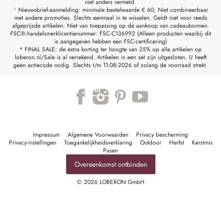
niet anders vermeld.
¹ Nieuwsbrief-aanmelding: minimale bestelwaarde € 60; Niet combineerbaar
met andere promoties. Slechts eenmaal in te wisselen. Geldt niet voor reeds
afgeprijsde artikelen. Niet van toepassing op de aankoop van cadeaubonnen.
FSC®-handelsmerklicentienummer: FSC-C136992 (Alleen producten waarbij dit
is aangegeven hebben een FSC-certificering)
* FINAL SALE: de extra korting ter hoogte van 25% op alle artikelen op
loberon.nl/Sale is al verrekend. Artikelen in een set zijn uitgesloten. U heeft
geen actiecode nodig. Slechts t/m 11-08-2026 of zolang de voorraad strekt.
Impressum
Algemene Voorwaarden
Privacy bescherming
Privacy-instellingen
Toegankelijkheidsverklaring
Outdoor
Herfst
Kerstmis
Pasen
Overeenkomst ontbinden
© 2026 LOBERON GmbH