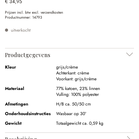
€ 34,95
Prijzen incl. btw excl. verzendkosten
Productnummer:
14793
uitverkocht
Productgegevens
Kleur
grijs/crème
Achterkant:
crème
Voorkant:
grijs/crème
Materiaal
77% katoen
,
23% linnen
Vulling:
100% polyester
Afmetingen
H/B ca. 50/50 cm
Onderhoudsinstructies
Wasbaar op 30°
Gewicht
Totaalgewicht ca. 0,59 kg