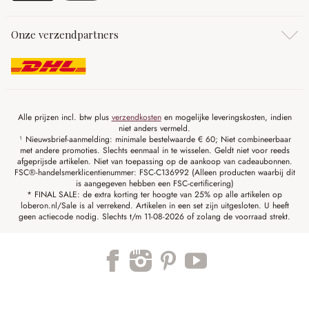
Onze verzendpartners
Alle prijzen incl. btw plus
verzendkosten
en mogelijke leveringskosten, indien
niet anders vermeld.
¹ Nieuwsbrief-aanmelding: minimale bestelwaarde € 60; Niet combineerbaar
met andere promoties. Slechts eenmaal in te wisselen. Geldt niet voor reeds
afgeprijsde artikelen. Niet van toepassing op de aankoop van cadeaubonnen.
FSC®-handelsmerklicentienummer: FSC-C136992 (Alleen producten waarbij dit
is aangegeven hebben een FSC-certificering)
* FINAL SALE: de extra korting ter hoogte van 25% op alle artikelen op
loberon.nl/Sale is al verrekend. Artikelen in een set zijn uitgesloten. U heeft
geen actiecode nodig. Slechts t/m 11-08-2026 of zolang de voorraad strekt.