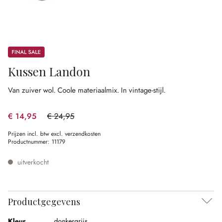
Sale
Kussen Landon
Van zuiver wol.
Coole materiaalmix.
In vintage-stijl.
€ 14,95
€ 24,95
(40.08% gespart)
Prijzen incl. btw excl. verzendkosten
Productnummer:
11179
uitverkocht
Productgegevens
Kleur
donkergrijs