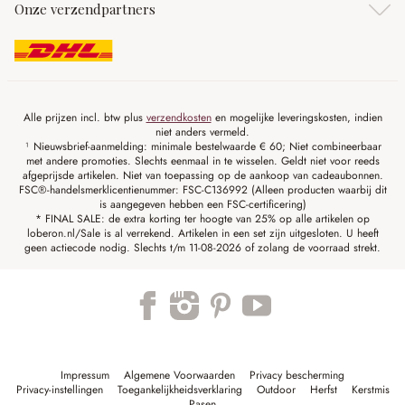
Onze verzendpartners
Alle prijzen incl. btw plus
verzendkosten
en mogelijke leveringskosten, indien
niet anders vermeld.
¹ Nieuwsbrief-aanmelding: minimale bestelwaarde € 60; Niet combineerbaar
met andere promoties. Slechts eenmaal in te wisselen. Geldt niet voor reeds
afgeprijsde artikelen. Niet van toepassing op de aankoop van cadeaubonnen.
FSC®-handelsmerklicentienummer: FSC-C136992 (Alleen producten waarbij dit
is aangegeven hebben een FSC-certificering)
* FINAL SALE: de extra korting ter hoogte van 25% op alle artikelen op
loberon.nl/Sale is al verrekend. Artikelen in een set zijn uitgesloten. U heeft
geen actiecode nodig. Slechts t/m 11-08-2026 of zolang de voorraad strekt.
Impressum
Algemene Voorwaarden
Privacy bescherming
Privacy-instellingen
Toegankelijkheidsverklaring
Outdoor
Herfst
Kerstmis
Pasen