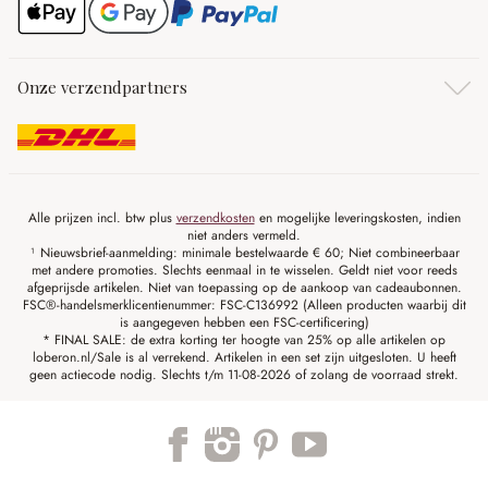
Onze verzendpartners
Alle prijzen incl. btw plus
verzendkosten
en mogelijke leveringskosten, indien
niet anders vermeld.
¹ Nieuwsbrief-aanmelding: minimale bestelwaarde € 60; Niet combineerbaar
met andere promoties. Slechts eenmaal in te wisselen. Geldt niet voor reeds
afgeprijsde artikelen. Niet van toepassing op de aankoop van cadeaubonnen.
FSC®-handelsmerklicentienummer: FSC-C136992 (Alleen producten waarbij dit
is aangegeven hebben een FSC-certificering)
* FINAL SALE: de extra korting ter hoogte van 25% op alle artikelen op
loberon.nl/Sale is al verrekend. Artikelen in een set zijn uitgesloten. U heeft
geen actiecode nodig. Slechts t/m 11-08-2026 of zolang de voorraad strekt.