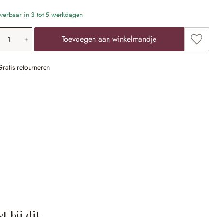
verbaar in 3 tot 5 werkdagen
oducthoeveelheid: voer de gewenste waarde 
Toevoe
Toevoegen aan winkelmandje
Gratis retourneren
t bij dit