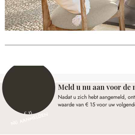
Meld u nu aan voor de 
Nadat u zich hebt aangemeld, ont
waarde van € 15 voor uw volgende
€ 15
NU AANMELDEN