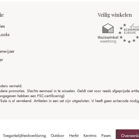
ie
Veilig winkelen
ies
Looks
enwijzer
er
anders vermeld.
ere promoties. Slechts eenmaal in te wisselen. Geldt niet voor reeds afgeprijsde art
angegeven hebben een FSC-certificering)
ale is al verrekend. Artikelen in een set zijn uitgesloten. U heeft geen actiecode nodi
Overeenk
Toegankelijkheidsverklaring
Outdoor
Herfst
Kerstmis
Pasen