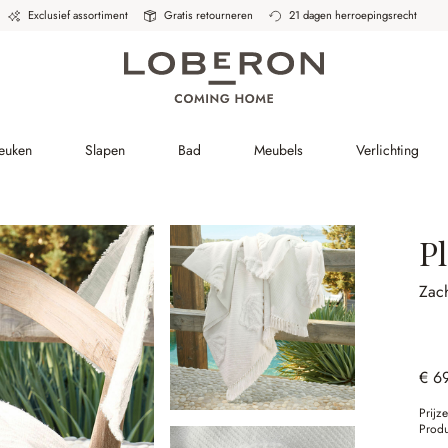
Exclusief assortiment
Gratis retourneren
21 dagen herroepingsrecht
Keuken
Slapen
Bad
Meubels
Verlichting
P
Zach
€ 6
Prijz
Prod