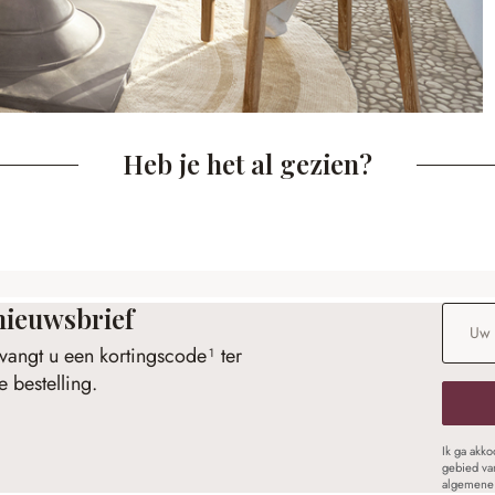
Heb je het al gezien?
nieuwsbrief
E-maila
vangt u een kortingscode¹ ter
 bestelling.
Ik ga akk
gebied va
algemene 