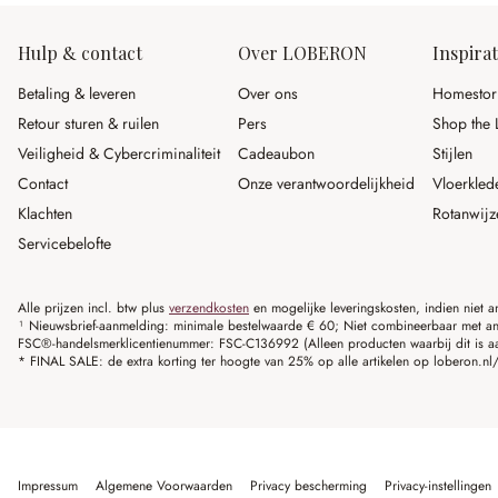
Hulp & contact
Over LOBERON
Inspirat
Betaling & leveren
Over ons
Homestor
Retour sturen & ruilen
Pers
Shop the 
Veiligheid & Cybercriminaliteit
Cadeaubon
Stijlen
Contact
Onze verantwoordelijkheid
Vloerkled
Klachten
Rotanwijz
Servicebelofte
Alle prijzen incl. btw plus
verzendkosten
en mogelijke leveringskosten, indien niet 
¹ Nieuwsbrief-aanmelding: minimale bestelwaarde € 60; Niet combineerbaar met and
FSC®-handelsmerklicentienummer: FSC-C136992 (Alleen producten waarbij dit is a
* FINAL SALE: de extra korting ter hoogte van 25% op alle artikelen op loberon.nl/S
Impressum
Algemene Voorwaarden
Privacy bescherming
Privacy-instellingen