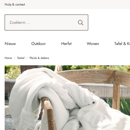
Hulp & contact
r de hoofdinhoud
Ga naar zoeken
Ga naar de hoofdnavigatie
Nieuw
Outdoor
Herfst
Wonen
Tafel & 
Home
Textiel
Plaids & dekens