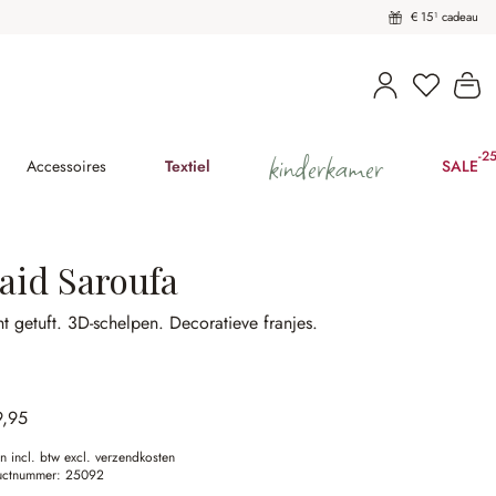
€ 15¹ cadeau
U heeft 
Wi
kinderkamer
-2
(2
Accessoires
Textiel
SALE
laid Saroufa
t getuft.
3D-schelpen.
Decoratieve franjes.
9,95
en incl. btw excl. verzendkosten
uctnummer:
25092