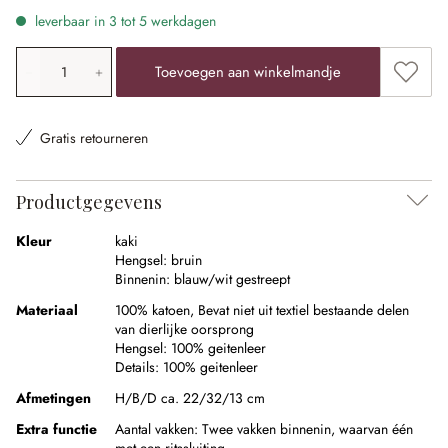
leverbaar in 3 tot 5 werkdagen
Producthoeveelheid: voer de gewenste waarde in of gebr
Toevoe
Toevoegen aan winkelmandje
Gratis retourneren
Productgegevens
Kleur
kaki
Hengsel:
bruin
Binnenin:
blauw/wit gestreept
Materiaal
100% katoen
,
Bevat niet uit textiel bestaande delen
van dierlijke oorsprong
Hengsel:
100% geitenleer
Details:
100% geitenleer
Afmetingen
H/B/D ca. 22/32/13 cm
Extra functie
Aantal vakken:
Twee vakken binnenin, waarvan één