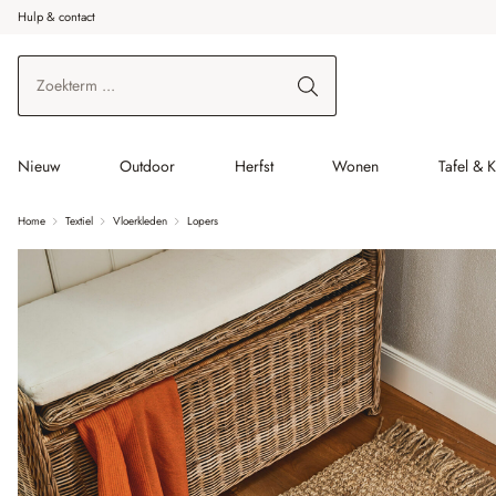
Hulp & contact
r de hoofdinhoud
Ga naar zoeken
Ga naar de hoofdnavigatie
Nieuw
Outdoor
Herfst
Wonen
Tafel & 
Home
Textiel
Vloerkleden
Lopers