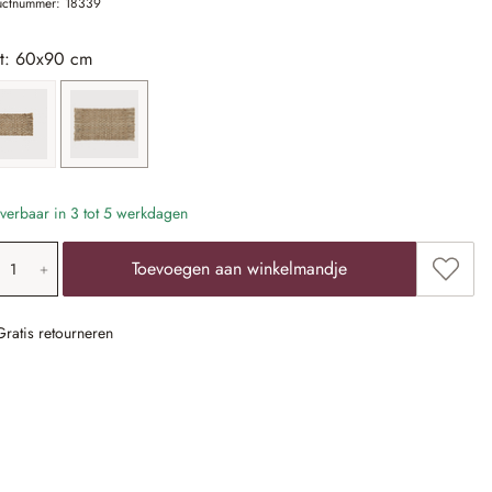
uctnummer:
18339
t: 60x90 cm
40x60 cm
60x90 cm
verbaar in 3 tot 5 werkdagen
oducthoeveelheid: voer de gewenste waarde 
Toevoe
Toevoegen aan winkelmandje
Gratis retourneren