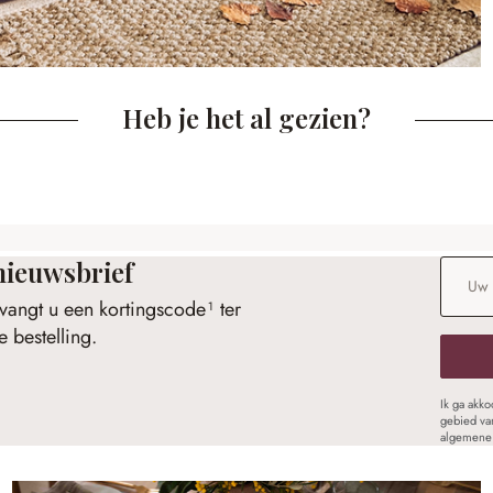
Heb je het al gezien?
nieuwsbrief
E-maila
vangt u een kortingscode¹ ter
 bestelling.
Ik ga akk
gebied va
algemene 