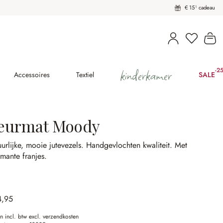
€ 15¹ cadeau
Wi
kinderkamer
-2
(25
Accessoires
Textiel
SALE
eurmat Moody
urlijke, mooie jutevezels.
Handgevlochten kwaliteit.
Met
mante franjes.
4,95
en incl. btw excl. verzendkosten