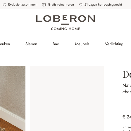
Exclusief assortiment
Gratis retourneren
21 dagen herroepingsrecht
Keuken
Slapen
Bad
Meubels
Verlichting
D
Natu
char
€ 2
Prijz