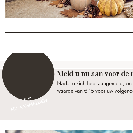
Meld u nu aan voor de 
Nadat u zich hebt aangemeld, ont
waarde van € 15 voor uw volgende
€ 15
NU AANMELDEN