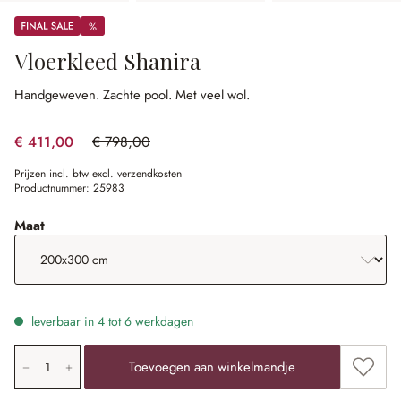
Sale
%
%
Vloerkleed Shanira
Handgeweven.
Zachte pool.
Met veel wol.
€ 411,00
€ 798,00
(48.5% gespart)
Prijzen incl. btw excl. verzendkosten
Productnummer:
25983
selecteer
Maat
leverbaar in 4 tot 6 werkdagen
Producthoeveelheid: voer de gewenste waarde in of gebr
Toevoe
Toevoegen aan winkelmandje