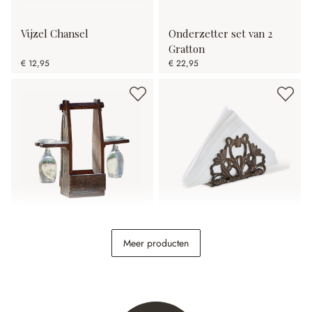
Vijzel Chansel
Onderzetter set van 2
Gratton
€ 12,95
€ 22,95
Flessenhouder met
Servethouder Plesnois
Meer producten
glazen Préalon
€ 49,95
€ 6,95