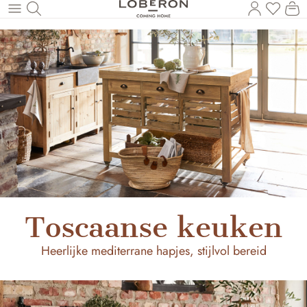
U heef
Wi
Naar de hoofdinhoud
Toscaanse keuken
Heerlijke mediterrane hapjes, stijlvol bereid