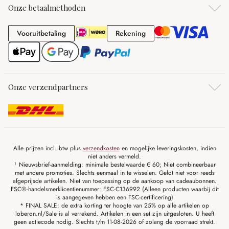
Onze betaalmethoden
Vooruitbetaling
Rekening
Vooruitbetaling
Rekening
Onze verzendpartners
Alle prijzen incl. btw plus
verzendkosten
en mogelijke leveringskosten, indien
niet anders vermeld.
¹ Nieuwsbrief-aanmelding: minimale bestelwaarde € 60; Niet combineerbaar
met andere promoties. Slechts eenmaal in te wisselen. Geldt niet voor reeds
afgeprijsde artikelen. Niet van toepassing op de aankoop van cadeaubonnen.
FSC®-handelsmerklicentienummer: FSC-C136992 (Alleen producten waarbij dit
is aangegeven hebben een FSC-certificering)
* FINAL SALE: de extra korting ter hoogte van 25% op alle artikelen op
loberon.nl/Sale is al verrekend. Artikelen in een set zijn uitgesloten. U heeft
geen actiecode nodig. Slechts t/m 11-08-2026 of zolang de voorraad strekt.