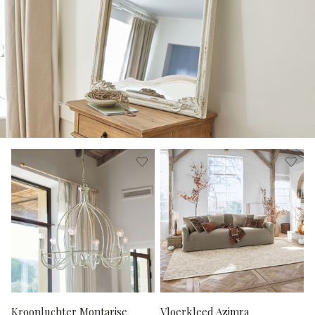
Kroonluchter Montarise
Vloerkleed Azimra