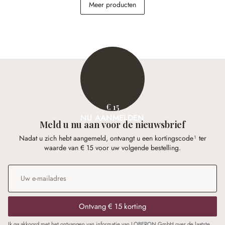
Meer producten
€ 84,95
€ 1.898,00
€ 15
NU AANMELDEN
Meld u nu aan voor de nieuwsbrief
Nadat u zich hebt aangemeld, ontvangt u een kortingscode¹ ter
waarde van € 15 voor uw volgende bestelling.
E-mailadres
*
Ontvang € 15 korting
Ik ga akkoord met het ontvangen van informatie van LOBERON GmbH over de laatste