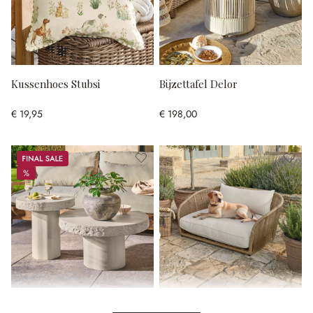
Kussenhoes Stubsi
Bijzettafel Delor
€ 19,95
€ 198,00
Sale
%
%
Salontafel set van 2 Tivoliq
Huisdierenbank voor binnen