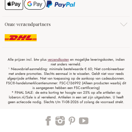
Onze verzendpartners
Alle prijzen incl. btw plus
verzendkosten
en mogelijke leveringskosten, indien
niet anders vermeld.
¹ Nieuwsbrief-aanmelding: minimale bestelwaarde € 60; Niet combineerbaar
met andere promoties. Slechts eenmaal in te wisselen. Geldt niet voor reeds
afgeprijsde artikelen. Niet van toepassing op de aankoop van cadeaubonnen.
FSC®-handelsmerklicentienummer: FSC-C136992 (Alleen producten waarbij dit
is aangegeven hebben een FSC-certificering)
* FINAL SALE: de extra korting ter hoogte van 25% op alle artikelen op
loberon.nl/Sale is al verrekend. Artikelen in een set zijn uitgesloten. U heeft
geen actiecode nodig. Slechts t/m 11-08-2026 of zolang de voorraad strekt.