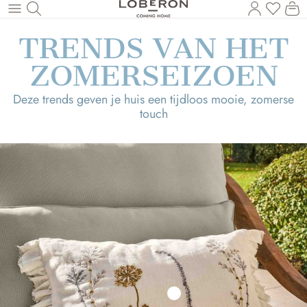
U heef
Wi
Naar de hoofdinhoud
TRENDS VAN HET
ZOMERSEIZOEN
Deze trends geven je huis een tijdloos mooie, zomerse
touch