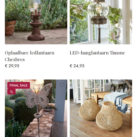
Oplaadbare ledlantaarn
LED-hanglantaarn Timone
Chexbres
€ 29,95
€ 24,95
Sale
%
%