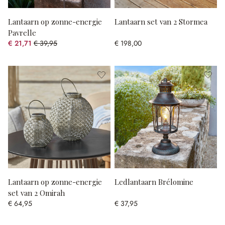
Lantaarn op zonne-energie
Lantaarn set van 2 Stormea
Pavrelle
€ 21,71
€ 39,95
€ 198,00
(45.66% gespart)
Lantaarn op zonne-energie
Ledlantaarn Brélomine
set van 2 Omirah
€ 64,95
€ 37,95