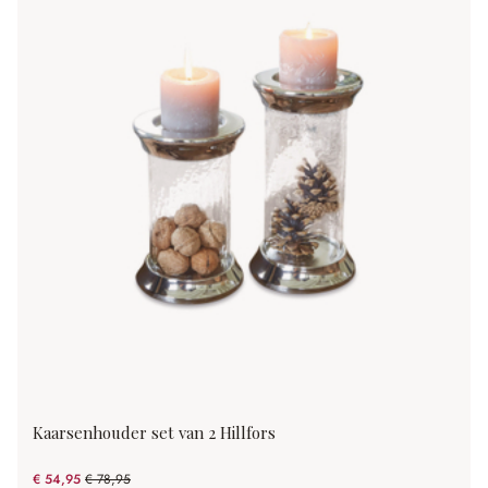
Kaarsenhouder set van 2 Hillfors
€ 54,95
€ 78,95
(30.4% gespart)