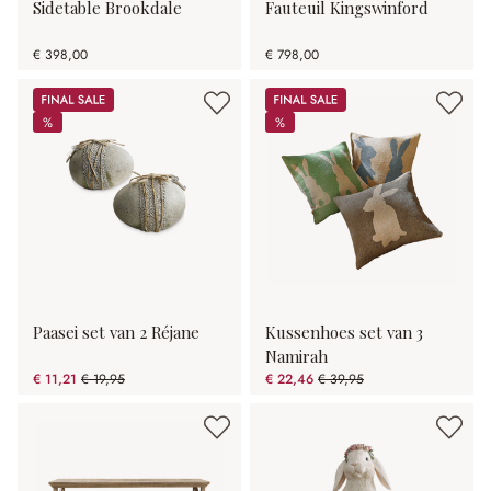
Sidetable Brookdale
Fauteuil Kingswinford
€ 398,00
€ 798,00
Sale
Sale
%
%
%
%
Paasei set van 2 Réjane
Kussenhoes set van 3
Namirah
€ 11,21
€ 19,95
€ 22,46
€ 39,95
(43.81% gespart)
(43.78% gespart)