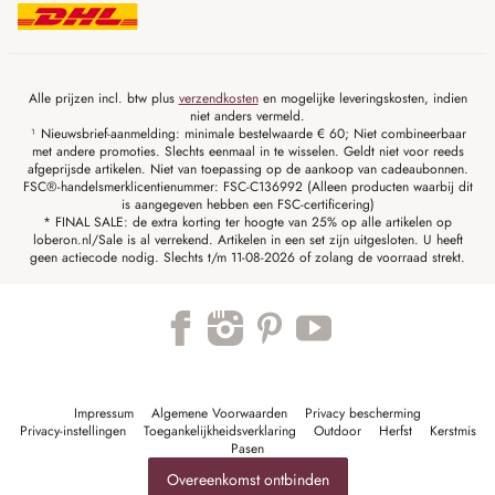
Alle prijzen incl. btw plus
verzendkosten
en mogelijke leveringskosten, indien
niet anders vermeld.
¹ Nieuwsbrief-aanmelding: minimale bestelwaarde € 60; Niet combineerbaar
met andere promoties. Slechts eenmaal in te wisselen. Geldt niet voor reeds
afgeprijsde artikelen. Niet van toepassing op de aankoop van cadeaubonnen.
FSC®-handelsmerklicentienummer: FSC-C136992 (Alleen producten waarbij dit
is aangegeven hebben een FSC-certificering)
* FINAL SALE: de extra korting ter hoogte van 25% op alle artikelen op
loberon.nl/Sale is al verrekend. Artikelen in een set zijn uitgesloten. U heeft
geen actiecode nodig. Slechts t/m 11-08-2026 of zolang de voorraad strekt.
Impressum
Algemene Voorwaarden
Privacy bescherming
Privacy-instellingen
Toegankelijkheidsverklaring
Outdoor
Herfst
Kerstmis
Pasen
Overeenkomst ontbinden