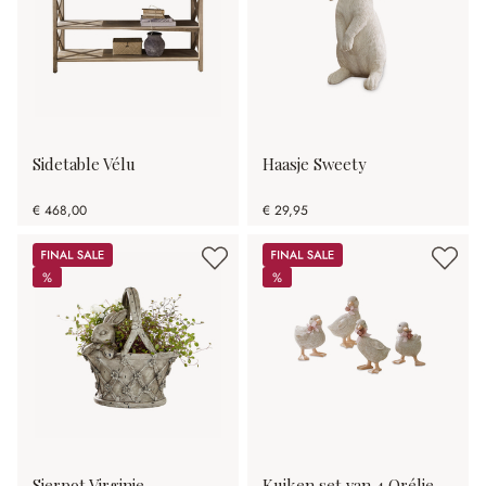
Sidetable Vélu
Haasje Sweety
€ 468,00
€ 29,95
Sale
Sale
%
%
%
%
Sierpot Virginie
Kuiken set van 4 Orélie