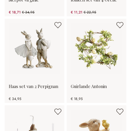
€ 18,71
€ 34,95
€ 11,21
€ 22,95
(46.47% gespart)
(51.15% gespart)
Haas set van 2 Perpignan
Guirlande Antonin
€ 34,95
€ 18,95