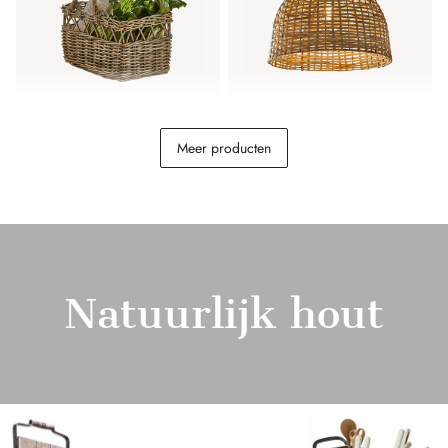
Mand Amixal
Hanglamp Tiquinal
Meer producten
€ 49,95
€ 148,00
Natuurlijk hout