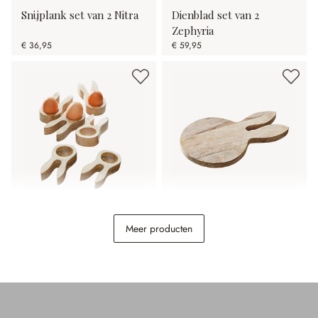
Snijplank set van 2 Nitra
Dienblad set van 2
Zephyria
€ 36,95
€ 59,95
Eierdopje set van 6 Nante
Snijplank Nante
Meer producten
€ 26,95
€ 14,95