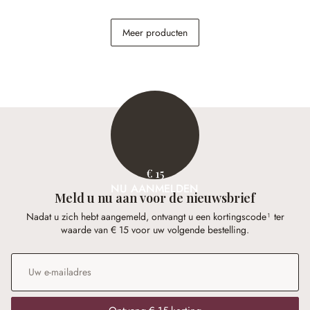
Kaartjeshouder set van 6
Klok Caldwell
Meer producten
Plesnois
€ 24,95
€ 69,95
€ 15
NU AANMELDEN
Meld u nu aan voor de nieuwsbrief
Nadat u zich hebt aangemeld, ontvangt u een kortingscode¹ ter
waarde van € 15 voor uw volgende bestelling.
E-mailadres
*