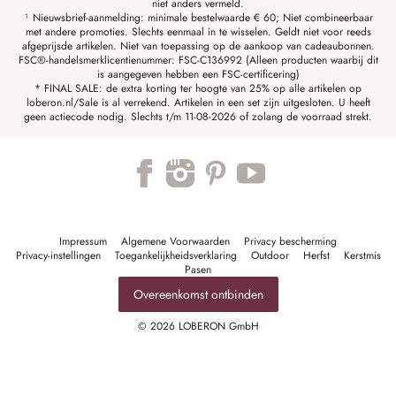
niet anders vermeld.
¹ Nieuwsbrief-aanmelding: minimale bestelwaarde € 60; Niet combineerbaar
met andere promoties. Slechts eenmaal in te wisselen. Geldt niet voor reeds
afgeprijsde artikelen. Niet van toepassing op de aankoop van cadeaubonnen.
FSC®-handelsmerklicentienummer: FSC-C136992 (Alleen producten waarbij dit
is aangegeven hebben een FSC-certificering)
* FINAL SALE: de extra korting ter hoogte van 25% op alle artikelen op
loberon.nl/Sale is al verrekend. Artikelen in een set zijn uitgesloten. U heeft
geen actiecode nodig. Slechts t/m 11-08-2026 of zolang de voorraad strekt.
Impressum
Algemene Voorwaarden
Privacy bescherming
Privacy-instellingen
Toegankelijkheidsverklaring
Outdoor
Herfst
Kerstmis
Pasen
Overeenkomst ontbinden
© 2026 LOBERON GmbH