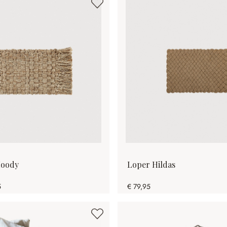
Moody
Loper Hildas
5
€ 79,95