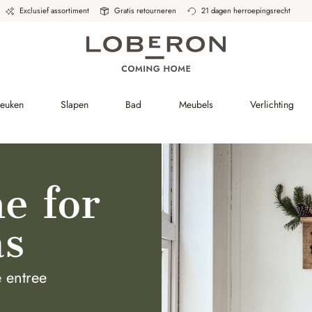
Exclusief assortiment
Gratis retourneren
21 dagen herroepingsrecht
Keuken
Slapen
Bad
Meubels
Verlichting
e for
as
 entree