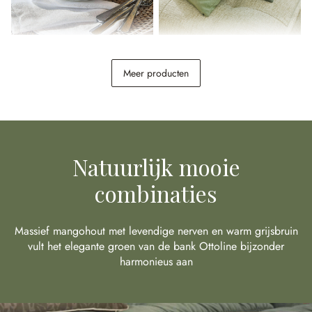
Dessertbordje set van 6
Kussenhoes set van 3 Alienor
Braganza
Meer producten
€ 69,95
€ 34,95
Natuurlijk mooie
combinaties
Massief mangohout met levendige nerven en warm grijsbruin
vult het elegante groen van de bank Ottoline bijzonder
harmonieus aan