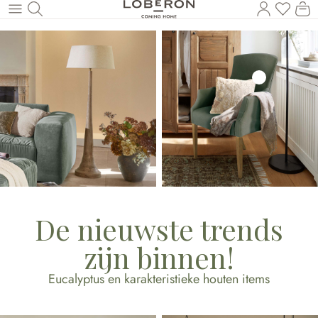
U heef
Wi
Naar de hoofdinhoud
De nieuwste trends
zijn binnen!
Eucalyptus en karakteristieke houten items