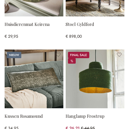
Huisdierenmat Keirena
Stoel Gyldford
€ 29,95
€ 898,00
Nieuw
Sale
%
%
Kussen Rosamound
Hanglamp Frostrup
€ 34,95
€ 26,21
€ 44,95