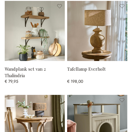
Wandplank set van 2
Tafellamp Everholt
Thalindria
€ 79,95
€ 198,00