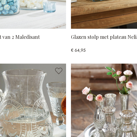
t van 2 Maledisant
Glazen stolp met plateau Neli
€ 64,95