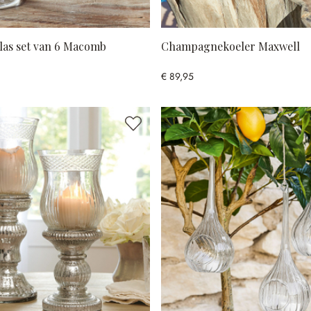
as set van 6 Macomb
Champagnekoeler Maxwell
€ 89,95