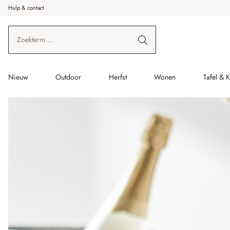
Hulp & contact
r de hoofdinhoud
Ga naar zoeken
Ga naar de hoofdnavigatie
Nieuw
Outdoor
Herfst
Wonen
Tafel & 