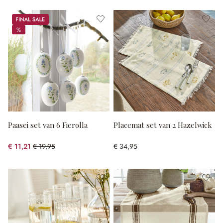
Sale
%
%
Paasei set van 6 Fierolla
Placemat set van 2 Hazelwick
€ 11,21
€ 19,95
€ 34,95
(43.81% gespart)