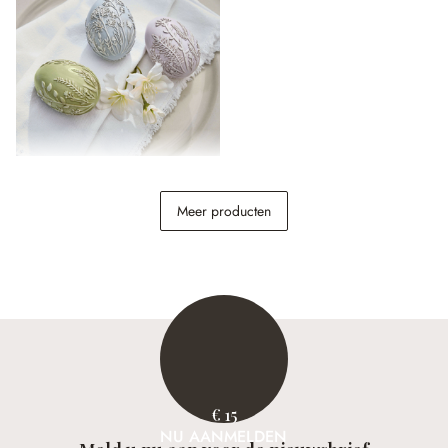
Paasei set van 3 Fauverine
Meer producten
€ 12,95
€ 15
NU AANMELDEN