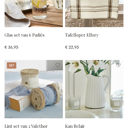
Glas set van 6 Padiès
Tafelloper Ellory
€ 36,95
€ 22,95
Set
Lint set van 2 Valethor
Kan Belair