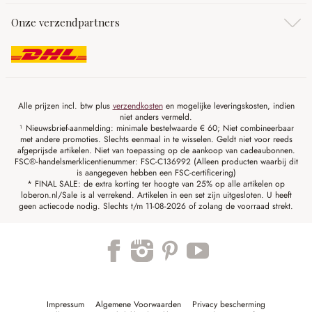
Onze verzendpartners
Alle prijzen incl. btw plus
verzendkosten
en mogelijke leveringskosten, indien
niet anders vermeld.
¹ Nieuwsbrief-aanmelding: minimale bestelwaarde € 60; Niet combineerbaar
met andere promoties. Slechts eenmaal in te wisselen. Geldt niet voor reeds
afgeprijsde artikelen. Niet van toepassing op de aankoop van cadeaubonnen.
FSC®-handelsmerklicentienummer: FSC-C136992 (Alleen producten waarbij dit
is aangegeven hebben een FSC-certificering)
* FINAL SALE: de extra korting ter hoogte van 25% op alle artikelen op
loberon.nl/Sale is al verrekend. Artikelen in een set zijn uitgesloten. U heeft
geen actiecode nodig. Slechts t/m 11-08-2026 of zolang de voorraad strekt.
Impressum
Algemene Voorwaarden
Privacy bescherming