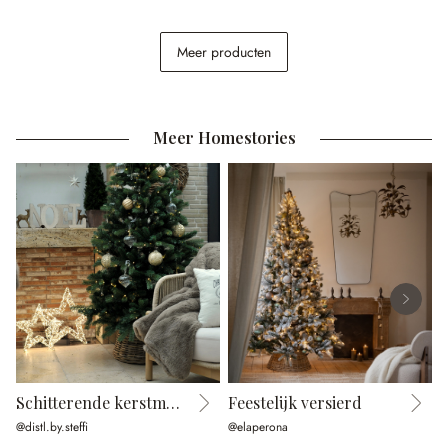
Tafellamp Mosnay
Meer producten
€ 98,95
Meer Homestories
Schitterende kerstmomenten
Feestelijk versierd
@distl.by.steffi
@elaperona
@