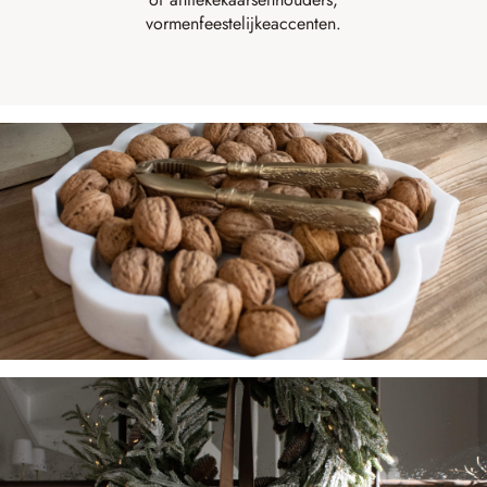
vormen
feestelijke
accenten
.