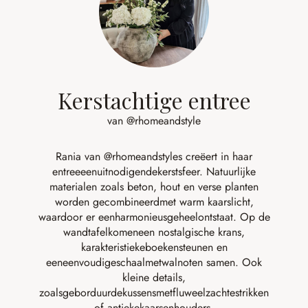
Kerstachtige entree
van @rhomeandstyle
Rania van
@rhomeandstyles
creëert
in haar
entree
een
uitnodigende
kerstsfeer
.
Natuurlijke
materialen
zoals
beton,
hout
en
verse
planten
worden
gecombineerd
met
warm
kaarslicht
,
waardoor
er
een
harmonieus
geheel
ontstaat
.
Op
de
wandtafel
komen
een
nostalgische
krans
,
karakteristieke
boekensteunen
en
een
eenvoudige
schaal
met
walnoten
samen.
Ook
kleine
details
,
zoals
geborduurde
kussens
met
fluweelzachte
strikken
of
antieke
kaarsenhouders
,