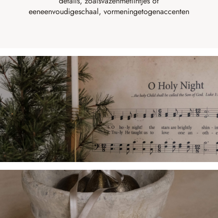
details
,
zoals
vazen
met
lintjes
of
een
eenvoudige
schaal
,
vormen
ingetogen
accenten