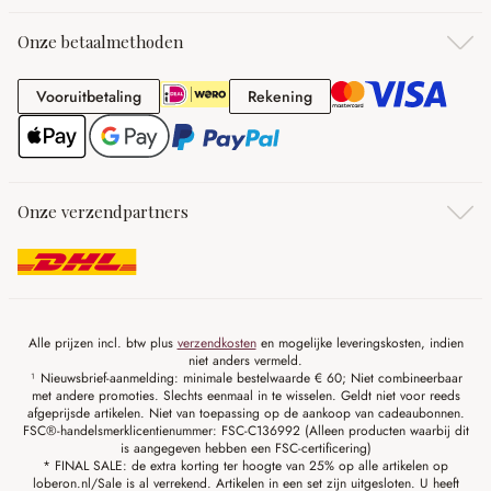
Onze betaalmethoden
Vooruitbetaling
Rekening
Vooruitbetaling
Rekening
Onze verzendpartners
Alle prijzen incl. btw plus
verzendkosten
en mogelijke leveringskosten, indien
niet anders vermeld.
¹ Nieuwsbrief-aanmelding: minimale bestelwaarde € 60; Niet combineerbaar
met andere promoties. Slechts eenmaal in te wisselen. Geldt niet voor reeds
afgeprijsde artikelen. Niet van toepassing op de aankoop van cadeaubonnen.
FSC®-handelsmerklicentienummer: FSC-C136992 (Alleen producten waarbij dit
is aangegeven hebben een FSC-certificering)
* FINAL SALE: de extra korting ter hoogte van 25% op alle artikelen op
loberon.nl/Sale is al verrekend. Artikelen in een set zijn uitgesloten. U heeft