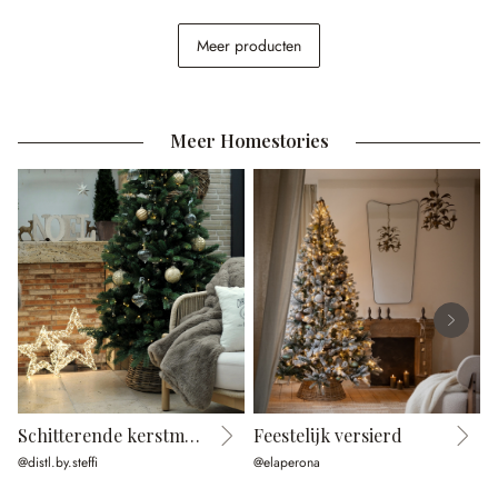
Kruk Oregon
Meer producten
€ 74,95
Meer Homestories
Schitterende kerstmomenten
Feestelijk versierd
@distl.by.steffi
@elaperona
@