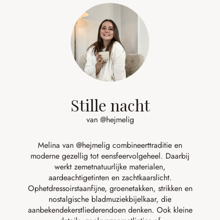
Stille nacht
van @hejmelig
Melina van
@hejmelig
combineert
traditie
en
moderne
gezellig
tot
een
sfeervol
geheel
.
Daarbij
werkt
ze
met
natuurlijke
materialen,
aardeachtige
tinten
en
zacht
kaarslicht
.
Op
het
dressoir
staan
fijne
,
groene
takken
,
strikken
en
nostalgische
bladmuziek
bij
elkaar
, die
aan
bekende
kerstliederen
doen
denken.
Ook
kleine