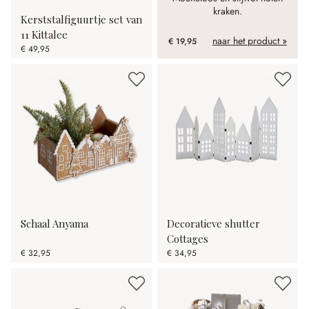
kraken.
Kerststalfiguurtje set van
11 Kittalee
naar het product »
€ 19,95
€ 49,95
Schaal Anyama
Decoratieve shutter
Cottages
€ 32,95
€ 34,95