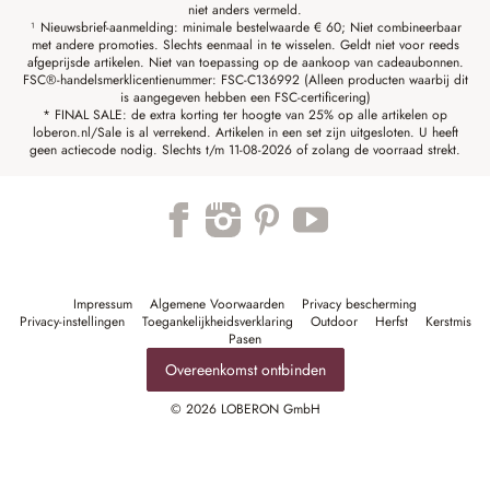
niet anders vermeld.
¹ Nieuwsbrief-aanmelding: minimale bestelwaarde € 60; Niet combineerbaar
met andere promoties. Slechts eenmaal in te wisselen. Geldt niet voor reeds
afgeprijsde artikelen. Niet van toepassing op de aankoop van cadeaubonnen.
FSC®-handelsmerklicentienummer: FSC-C136992 (Alleen producten waarbij dit
is aangegeven hebben een FSC-certificering)
* FINAL SALE: de extra korting ter hoogte van 25% op alle artikelen op
loberon.nl/Sale is al verrekend. Artikelen in een set zijn uitgesloten. U heeft
geen actiecode nodig. Slechts t/m 11-08-2026 of zolang de voorraad strekt.
Impressum
Algemene Voorwaarden
Privacy bescherming
Privacy-instellingen
Toegankelijkheidsverklaring
Outdoor
Herfst
Kerstmis
Pasen
Overeenkomst ontbinden
© 2026 LOBERON GmbH