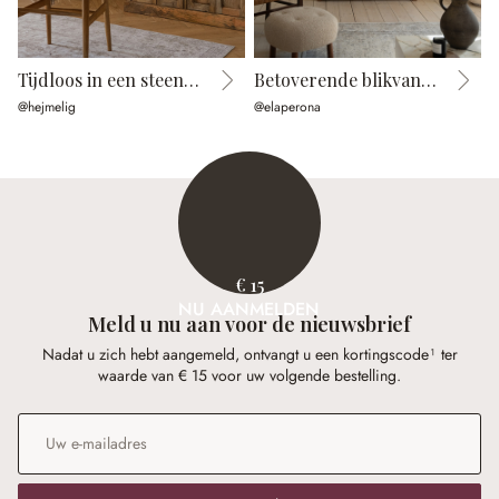
Tijdloos in een steenlook
Betoverende blikvanger
@hejmelig
@elaperona
@
€ 15
NU AANMELDEN
Meld u nu aan voor de nieuwsbrief
Nadat u zich hebt aangemeld, ontvangt u een kortingscode¹ ter
waarde van € 15 voor uw volgende bestelling.
E-mailadres
*