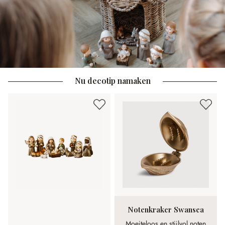
Nu decotip namaken
Notenkraker Swansea
Moeiteloos en stijlvol noten