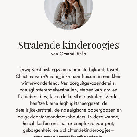
Stralende kinderoogjes
van @mami_tinka
Terwijl
Kerstmis
langzaamaan
dichterbij
komt
,
tovert
Christina van
@mami_tinka
haar
huis
om
in
een
klein
winterwonderland
. Met
zorg
uitgekozen
details
,
zoals
glinsterende
kerstballen
,
sterren
van
stro
en
fraaie
beeldjes
,
laten
de
kerstboom
stralen
. Verder
heeft
ze
kleine
highlights
neergezet
: de
detailrijke
kerststal
, de nostalgische
opbergdozen
en
de
gevlochten
mand
met
kabouters
. In
deze
warme,
huiselijke
sfeer
ontstaat
er
een
plek
vol
voorpret
,
geborgenheid
en
oplichtende
kinderoogjes
–
precies
zoals
het
met
kerst
hoort
te
zijn
.