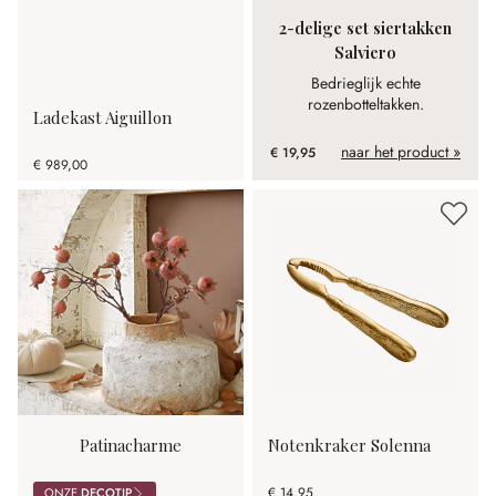
2-delige set siertakken
Salviero
Bedrieglijk echte
rozenbotteltakken.
Ladekast Aiguillon
naar het product »
€ 19,95
€ 989,00
Patinacharme
Notenkraker Solenna
€ 14,95
ONZE
DECOTIP