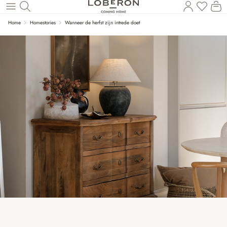
U heef
Wi
Naar de hoofdinhoud
Home
Homestories
Wanneer de herfst zijn intrede doet