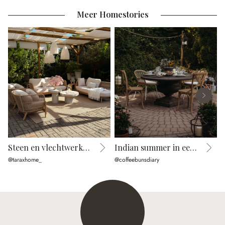
Meer Homestories
Steen en vlechtwerk in harmonie
Indian summer in een cottage garden
@taraxhome_
@coffeebunsdiary
@