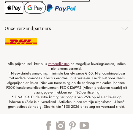
Onze verzendpartners
Alle prijzen incl. btw plus
verzendkosten
en mogelijke leveringskosten, indien
niet anders vermeld.
¹ Nieuwsbrief-aanmelding: minimale bestelwaarde € 60; Niet combineerbaar
met andere promoties. Slechts eenmaal in te wisselen. Geldt niet voor reeds
afgeprijsde artikelen. Niet van toepassing op de aankoop van cadeaubonnen.
FSC®-handelsmerklicentienummer: FSC-C136992 (Alleen producten waarbij dit
is aangegeven hebben een FSC-certificering)
* FINAL SALE: de extra korting ter hoogte van 25% op alle artikelen op
loberon.nl/Sale is al verrekend. Artikelen in een set zijn uitgesloten. U heeft
geen actiecode nodig. Slechts t/m 11-08-2026 of zolang de voorraad strekt.