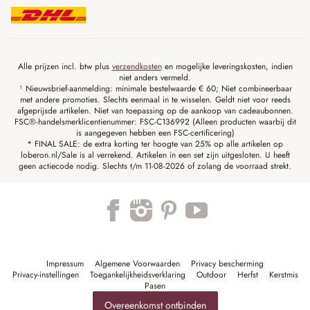
Alle prijzen incl. btw plus
verzendkosten
en mogelijke leveringskosten, indien
niet anders vermeld.
¹ Nieuwsbrief-aanmelding: minimale bestelwaarde € 60; Niet combineerbaar
met andere promoties. Slechts eenmaal in te wisselen. Geldt niet voor reeds
afgeprijsde artikelen. Niet van toepassing op de aankoop van cadeaubonnen.
FSC®-handelsmerklicentienummer: FSC-C136992 (Alleen producten waarbij dit
is aangegeven hebben een FSC-certificering)
* FINAL SALE: de extra korting ter hoogte van 25% op alle artikelen op
loberon.nl/Sale is al verrekend. Artikelen in een set zijn uitgesloten. U heeft
geen actiecode nodig. Slechts t/m 11-08-2026 of zolang de voorraad strekt.
Impressum
Algemene Voorwaarden
Privacy bescherming
Privacy-instellingen
Toegankelijkheidsverklaring
Outdoor
Herfst
Kerstmis
Pasen
Overeenkomst ontbinden