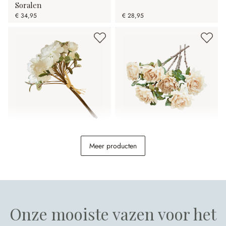
Soralen
€ 34,95
€ 28,95
Sierboeket Quérisse
Decoratieve bloem set
Meer producten
van 6 Mervix
€ 14,95
€ 34,95
Onze mooiste vazen voor het