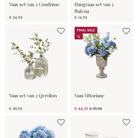
Vaas set van 2 Coudrisse
Hangvaas set van 2
Nalena
€ 34,95
€ 14,95
Sale
%
%
Vaas set van 2 Qervilon
Vaas Vittoriane
€ 49,95
€ 44,21
€ 79,95
(44.7% gespart)