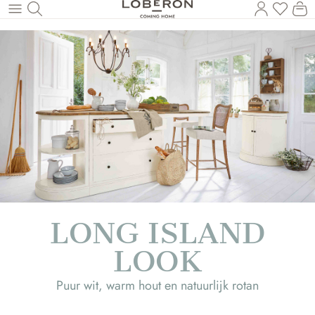
U heef
Wi
Naar de hoofdinhoud
LONG ISLAND
LOOK
Puur wit, warm hout en natuurlijk rotan