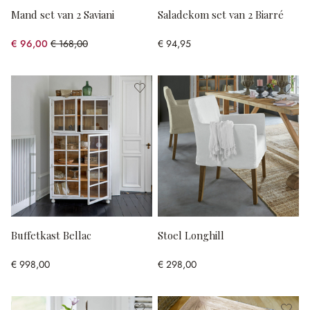
Mand set van 2 Saviani
Saladekom set van 2 Biarré
€ 96,00
€ 168,00
€ 94,95
(42.86% gespart)
Buffetkast Bellac
Stoel Longhill
€ 998,00
€ 298,00