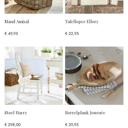
Mand Amixal
Tafelloper Ellory
€ 49,95
€ 22,95
Stoel Harry
Borrelplank Journée
€ 298,00
€ 29,95