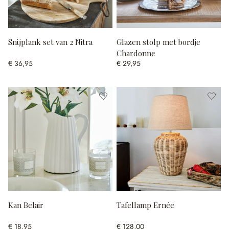
Snijplank set van 2 Nitra
Glazen stolp met bordje
Chardonne
€ 36,95
€ 29,95
Kan Belair
Tafellamp Ernée
€ 18,95
€ 128,00