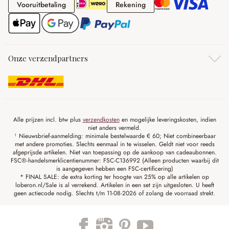
Vooruitbetaling
Rekening
Vooruitbetaling
Rekening
Onze verzendpartners
Alle prijzen incl. btw plus
verzendkosten
en mogelijke leveringskosten, indien
niet anders vermeld.
¹ Nieuwsbrief-aanmelding: minimale bestelwaarde € 60; Niet combineerbaar
met andere promoties. Slechts eenmaal in te wisselen. Geldt niet voor reeds
afgeprijsde artikelen. Niet van toepassing op de aankoop van cadeaubonnen.
FSC®-handelsmerklicentienummer: FSC-C136992 (Alleen producten waarbij dit
is aangegeven hebben een FSC-certificering)
* FINAL SALE: de extra korting ter hoogte van 25% op alle artikelen op
loberon.nl/Sale is al verrekend. Artikelen in een set zijn uitgesloten. U heeft
geen actiecode nodig. Slechts t/m 11-08-2026 of zolang de voorraad strekt.