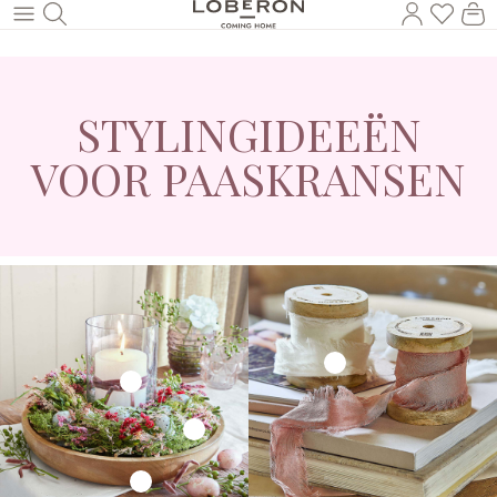
U heef
Wi
Naar de hoofdinhoud
STYLINGIDEEËN
VOOR PAASKRANSEN