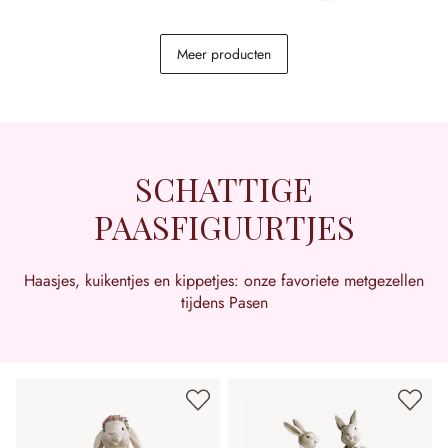
Kaarsenhouder met pin
Eieretagère Delixor
Meer producten
set van 4 Korraine
€ 18,95
€ 39,95
SCHATTIGE
PAASFIGUURTJES
Haasjes, kuikentjes en kippetjes: onze favoriete metgezellen
tijdens Pasen