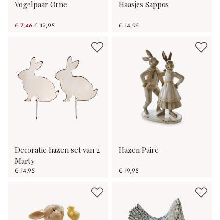
Vogelpaar Orne
Haasjes Sappos
€ 7,46
€ 12,95
€ 14,95
(42.39% gespart)
Decoratie hazen set van 2
Hazen Paire
Marty
€ 14,95
€ 19,95