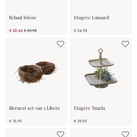
Schaal Islene
Etagère Loissard
€ 22,46
€ 39,95
€ 24,95
(43.78% gespart)
Siernest set van 2 Libers
Etagère Tuarla
€ 12,95
€ 29,95