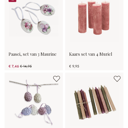
%
Paasei, set van 3 Maurine
Kaars set van 4 Muriel
€ 7,46
€ 14,95
€ 9,95
(50.1% gespart)