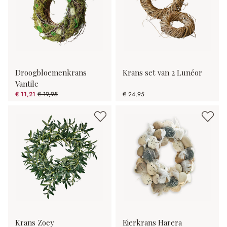
Droogbloemenkrans
Krans set van 2 Lunéor
Vantile
€ 11,21
€ 19,95
€ 24,95
(43.81% gespart)
Krans Zoey
Eierkrans Harera