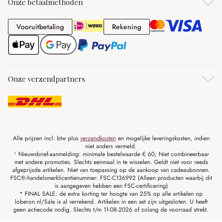
Onze betaalmethoden
Vooruitbetaling
Rekening
Vooruitbetaling
Rekening
Onze verzendpartners
Alle prijzen incl. btw plus
verzendkosten
en mogelijke leveringskosten, indien
niet anders vermeld.
¹ Nieuwsbrief-aanmelding: minimale bestelwaarde € 60; Niet combineerbaar
met andere promoties. Slechts eenmaal in te wisselen. Geldt niet voor reeds
afgeprijsde artikelen. Niet van toepassing op de aankoop van cadeaubonnen.
FSC®-handelsmerklicentienummer: FSC-C136992 (Alleen producten waarbij dit
is aangegeven hebben een FSC-certificering)
* FINAL SALE: de extra korting ter hoogte van 25% op alle artikelen op
loberon.nl/Sale is al verrekend. Artikelen in een set zijn uitgesloten. U heeft
geen actiecode nodig. Slechts t/m 11-08-2026 of zolang de voorraad strekt.