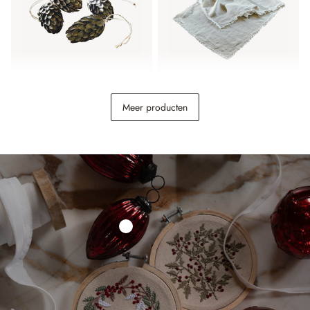
Hanger set van 4 Lonrai
Tafelloper Topsfield
Meer producten
€ 19,95
€ 24,95