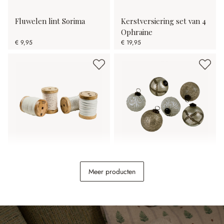
Fluwelen lint Sorima
Kerstversiering set van 4
Ophraine
€ 9,95
€ 19,95
Lint set van 4 Arceno
Kerstbal set van 6
Meer producten
Hélisande
€ 29,95
€ 16,95