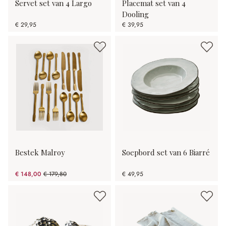
Servet set van 4 Largo
Placemat set van 4
Dooling
€ 29,95
€ 39,95
Bestek Malroy
Soepbord set van 6 Biarré
€ 148,00
€ 179,80
€ 49,95
(17.69% gespart)