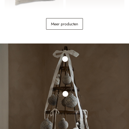
Kussenhoes Noel
Kussenhoes Amandique
Meer producten
€ 18,95
€ 14,95