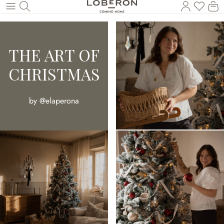
U heef
Wi
Naar de hoofdinhoud
THE ART OF
CHRISTMAS
by @elaperona