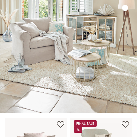
Sale
%
%