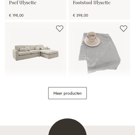
Poef Ulysette
Footstool Ulysette
€ 198,00
€ 398,00
Bank Seaford
Tafelloper Bursinel
Meer producten
€ 2.998,00
€ 26,95