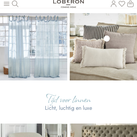
U heef
Wi
Naar de hoofdinhoud
Tijd voor linnen
Licht, luchtig en luxe