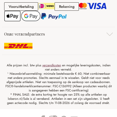
Vooruitbetaling
Rekening
Vooruitbetaling
Rekening
Onze verzendpartners
Alle prijzen incl. btw plus
verzendkosten
en mogelijke leveringskosten, indien
niet anders vermeld.
¹ Nieuwsbrief-aanmelding: minimale bestelwaarde € 60; Niet combineerbaar
met andere promoties. Slechts eenmaal in te wisselen. Geldt niet voor reeds
afgeprijsde artikelen. Niet van toepassing op de aankoop van cadeaubonnen.
FSC®-handelsmerklicentienummer: FSC-C136992 (Alleen producten waarbij dit
is aangegeven hebben een FSC-certificering)
* FINAL SALE: de extra korting ter hoogte van 25% op alle artikelen op
loberon.nl/Sale is al verrekend. Artikelen in een set zijn uitgesloten. U heeft
geen actiecode nodig. Slechts t/m 11-08-2026 of zolang de voorraad strekt.