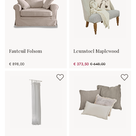
Fauteuil Folsom
Leunstoel Maplewood
€ 898,00
€ 373,50
€ 648,00
(42.36% gespart)