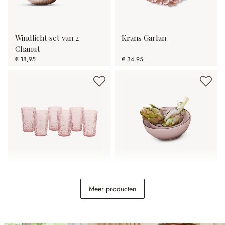
Windlicht set van 2
Krans Garlan
Chanut
€ 18,95
€ 34,95
Glas set van 6 Fleury
Kom set van 2 Biarré
Meer producten
€ 24,95
€ 26,95