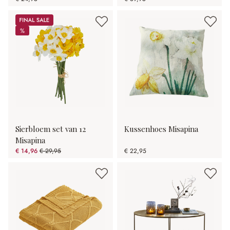
Sale
%
%
Sierbloem set van 12
Kussenhoes Misapina
Misapina
€ 14,96
€ 29,95
€ 22,95
(50.05% gespart)