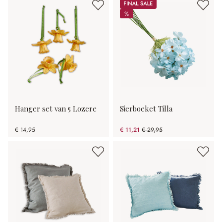
Sale
%
%
Hanger set van 5 Lozere
Sierboeket Tilla
€ 14,95
€ 11,21
€ 29,95
(62.57% gespart)