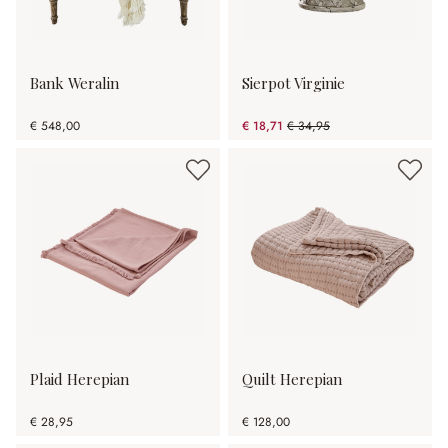
Bank Weralin
Sierpot Virginie
€ 548,00
€ 18,71
€ 34,95
(46.47% gespart)
Plaid Herepian
Quilt Herepian
€ 28,95
€ 128,00