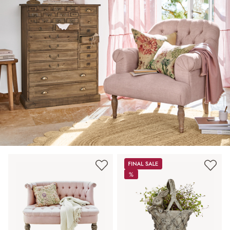
Sale
%
%