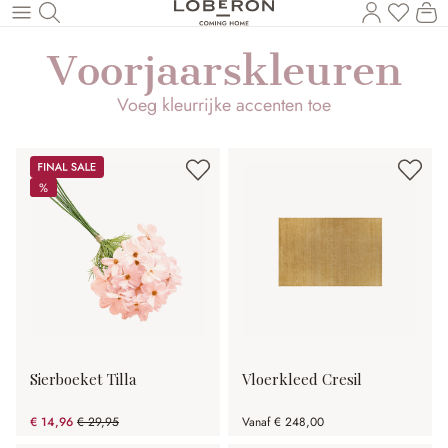
U heef
Wi
Naar de hoofdinhoud
Voorjaarskleuren
Voeg kleurrijke accenten toe
Sale
%
%
Sierboeket Tilla
Vloerkleed Cresil
€ 14,96
€ 29,95
Vanaf
€ 248,00
(50.05% gespart)