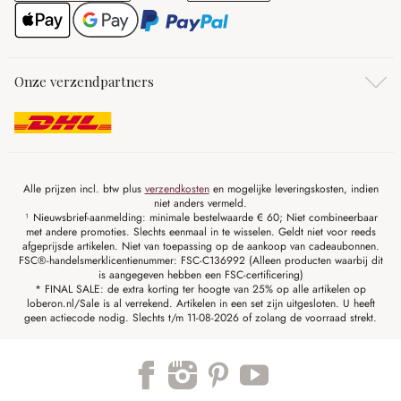
Onze verzendpartners
Alle prijzen incl. btw plus
verzendkosten
en mogelijke leveringskosten, indien
niet anders vermeld.
¹ Nieuwsbrief-aanmelding: minimale bestelwaarde € 60; Niet combineerbaar
met andere promoties. Slechts eenmaal in te wisselen. Geldt niet voor reeds
afgeprijsde artikelen. Niet van toepassing op de aankoop van cadeaubonnen.
FSC®-handelsmerklicentienummer: FSC-C136992 (Alleen producten waarbij dit
is aangegeven hebben een FSC-certificering)
* FINAL SALE: de extra korting ter hoogte van 25% op alle artikelen op
loberon.nl/Sale is al verrekend. Artikelen in een set zijn uitgesloten. U heeft
geen actiecode nodig. Slechts t/m 11-08-2026 of zolang de voorraad strekt.