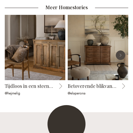
Meer Homestories
Tijdloos in een steenlook
Betoverende blikvanger
@hejmelig
@elaperona
@