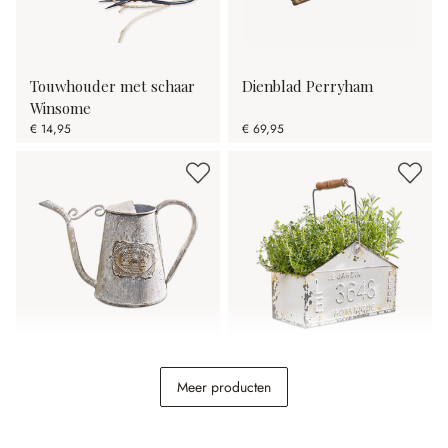
Touwhouder met schaar
Dienblad Perryham
Winsome
€ 14,95
€ 69,95
Gieter Rose Garden
Mand Botanique
Meer producten
€ 18,95
€ 24,95