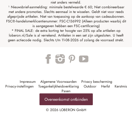
niet anders vermeld.
¹ Nieuwsbrief-aanmelding: minimale bestelwaarde € 60; Niet combineerbaar
met andere promoties. Slechts eenmaal in te wisselen. Geldt niet voor reeds
afgeprijsde artikelen. Niet van toepassing op de aankoop van cadeaubonnen.
FSC®-handelsmerklicentienummer: FSC-C136992 (Alleen producten waarbij dit
is aangegeven hebben een FSC-certificering)
* FINAL SALE: de extra korting ter hoogte van 25% op alle artikelen op
loberon.nl/Sale is al verrekend. Artikelen in een set zijn uitgesloten. U heeft
geen actiecode nodig. Slechts t/m 11-08-2026 of zolang de voorraad strekt.
Impressum
Algemene Voorwaarden
Privacy bescherming
Privacy-instellingen
Toegankelijkheidsverklaring
Outdoor
Herfst
Kerstmis
Pasen
Overeenkomst ontbinden
© 2026 LOBERON GmbH