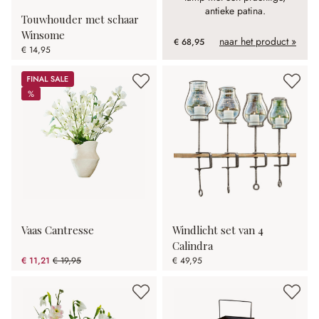
antieke patina.
Touwhouder met schaar
Winsome
naar het product »
€ 68,95
€ 14,95
Sale
%
%
Vaas Cantresse
Windlicht set van 4
Calindra
€ 11,21
€ 19,95
€ 49,95
(43.81% gespart)