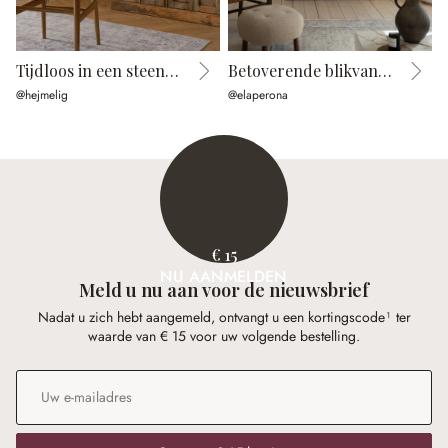
Tijdloos in een steenlook
Betoverende blikvanger
@hejmelig
@elaperona
@
€ 15
NU AANMELDEN
Meld u nu aan voor de nieuwsbrief
Nadat u zich hebt aangemeld, ontvangt u een kortingscode¹ ter
waarde van € 15 voor uw volgende bestelling.
E-mailadres
*