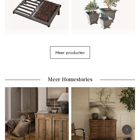
Schoenenveger Boitron
Sierpot set van 3 Klaireau
Meer producten
€ 49,95
€ 64,95
Meer Homestories