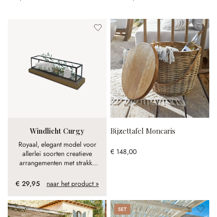
Windlicht Curgy
Bijzettafel Moncaris
Royaal, elegant model voor
€ 148,00
allerlei soorten creatieve
arrangementen met strakke
lijnen. Nieuwe
decoratiemogelijkheden in
€ 29,95
naar het product »
elk seizoen.
Set