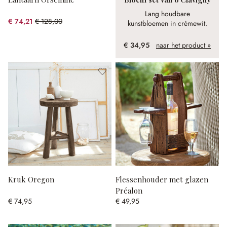
Lang houdbare
€ 74,21
€ 128,00
kunstbloemen in crèmewit.
(42.02% gespart)
€ 34,95
naar het product »
Kruk Oregon
Flessenhouder met glazen
Préalon
€ 74,95
€ 49,95