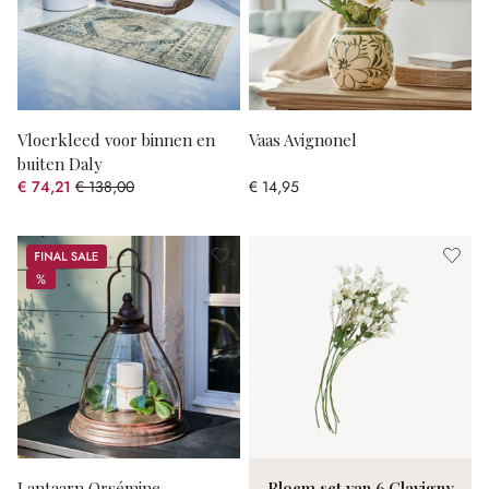
Vloerkleed voor binnen en
Vaas Avignonel
buiten Daly
€ 74,21
€ 138,00
€ 14,95
(46.22% gespart)
Sale
%
%
Lantaarn Orsémine
Bloem set van 6 Clavigny