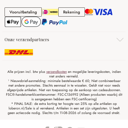
Vooruitbetaling
Rekening
Vooruitbetaling
Rekening
Onze verzendpartners
Alle prijzen incl. btw plus
verzendkosten
en mogelijke leveringskosten, indien
niet anders vermeld.
¹ Nieuwsbrief-aanmelding: minimale bestelwaarde € 60; Niet combineerbaar
met andere promoties. Slechts eenmaal in te wisselen. Geldt niet voor reeds
afgeprijsde artikelen. Niet van toepassing op de aankoop van cadeaubonnen.
FSC®-handelsmerklicentienummer: FSC-C136992 (Alleen producten waarbij dit
is aangegeven hebben een FSC-certificering)
* FINAL SALE: de extra korting ter hoogte van 25% op alle artikelen op
loberon.nl/Sale is al verrekend. Artikelen in een set zijn uitgesloten. U heeft
geen actiecode nodig. Slechts t/m 11-08-2026 of zolang de voorraad strekt.