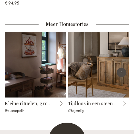
€ 94,95
Meer Homestories
Kleine rituelen, groot plezier
Tijdloos in een steenlook
@busraqadir
@hejmelig
@