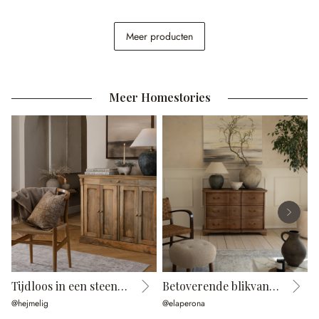
Badkamerset Luton
Meer producten
€ 44,95
Meer Homestories
Tijdloos in een steenlook
Betoverende blikvanger
@hejmelig
@elaperona
@