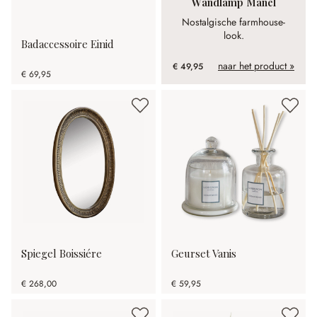
Wandlamp Manel
Nostalgische farmhouse-
look.
Badaccessoire Einid
naar het product »
€ 49,95
€ 69,95
Spiegel Boissiére
Geurset Vanis
€ 268,00
€ 59,95