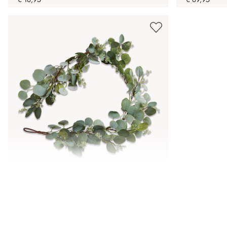
Guirlande Xantos
€ 19,95