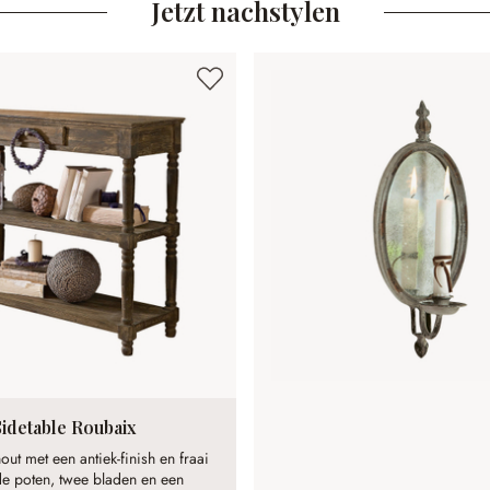
Jetzt nachstylen
Sidetable Roubaix
ut met een antiek-finish en fraai
e poten, twee bladen en een