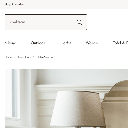
Hulp & contact
r de hoofdinhoud
Ga naar zoeken
Ga naar de hoofdnavigatie
Nieuw
Outdoor
Herfst
Wonen
Tafel & 
Home
Homestories
Hello Autumn