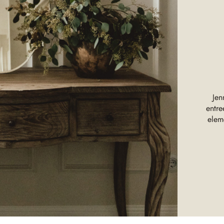
Jen
entr
elem