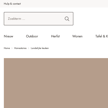
Hulp & contact
r de hoofdinhoud
Ga naar zoeken
Ga naar de hoofdnavigatie
Nieuw
Outdoor
Herfst
Wonen
Tafel & 
Home
Homestories
Landelijke keuken