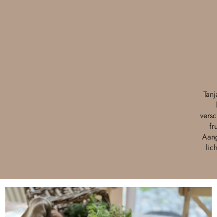
Tanj
versc
fr
Aang
lic