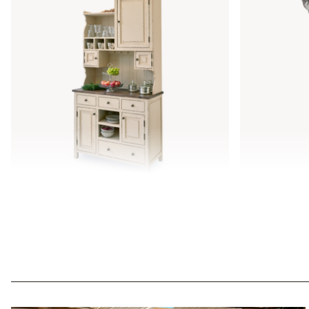
Kast Peteersham
Hanglamp 
€ 1.898,00
€ 98,95