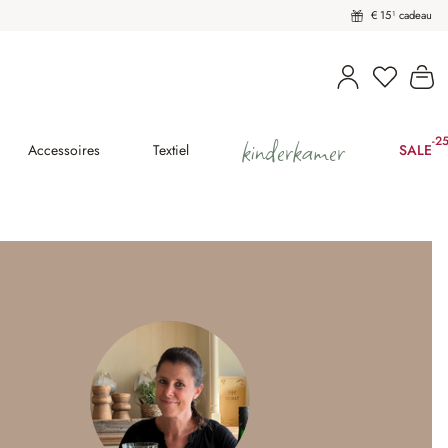
€ 15¹ cadeau
U heeft 
Wi
kinderkamer
-2
(25
Accessoires
Textiel
SALE