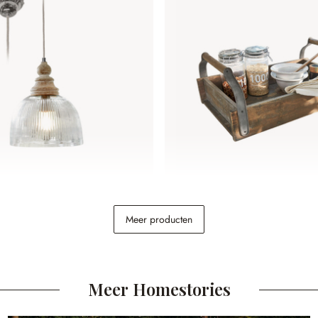
Lezáun
Dienblad Perryham
Meer producten
€ 69,95
Meer Homestories