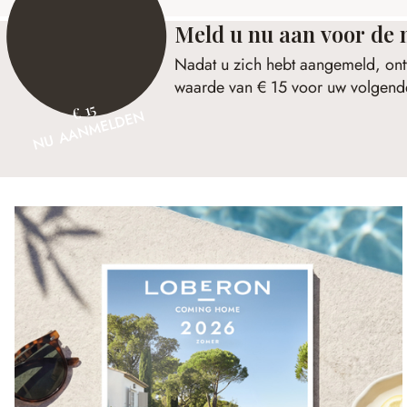
Meld u nu aan voor de 
Nadat u zich hebt aangemeld, ont
waarde van € 15 voor uw volgende
€ 15
NU AANMELDEN