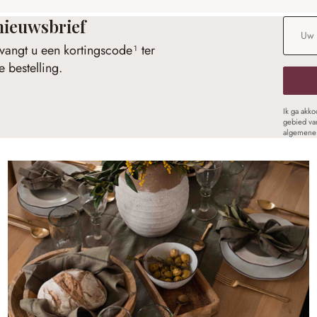
nieuwsbrief
E-maila
vangt u een kortingscode¹ ter
 bestelling.
Ik ga akk
gebied va
algemene 