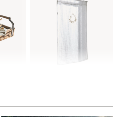
Vitrage Bréteny
€ 24,95