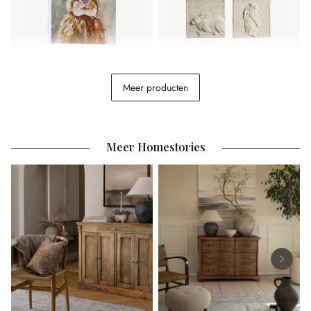
Afbeelding Magnus
Afbeelding set van 4
Meer producten
Cervique
€ 74,95
€ 49,95
Meer Homestories