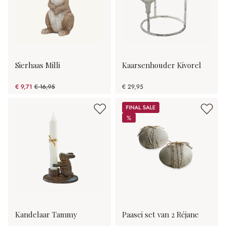
Sierhaas Milli
Kaarsenhouder Kivorel
€ 9,71
€ 16,95
€ 29,95
(42.71% gespart)
Sale
%
%
Kandelaar Tammy
Paasei set van 2 Réjane