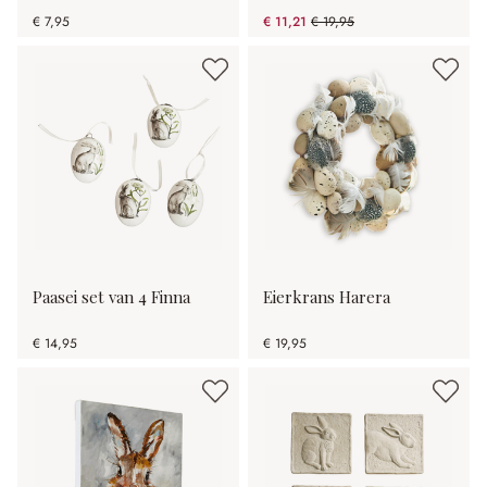
€ 7,95
€ 11,21
€ 19,95
(43.81% gespart)
Paasei set van 4 Finna
Eierkrans Harera
€ 14,95
€ 19,95