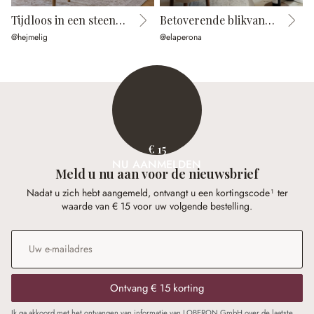
Tijdloos in een steenlook
Betoverende blikvanger
@hejmelig
@elaperona
@
€ 15
NU AANMELDEN
Meld u nu aan voor de nieuwsbrief
Nadat u zich hebt aangemeld, ontvangt u een kortingscode¹ ter
waarde van € 15 voor uw volgende bestelling.
E-mailadres
*
Ontvang € 15 korting
Ik ga akkoord met het ontvangen van informatie van LOBERON GmbH over de laatste