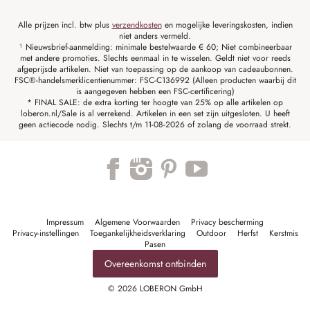
Alle prijzen incl. btw plus
verzendkosten
en mogelijke leveringskosten, indien
niet anders vermeld.
¹ Nieuwsbrief-aanmelding: minimale bestelwaarde € 60; Niet combineerbaar
met andere promoties. Slechts eenmaal in te wisselen. Geldt niet voor reeds
afgeprijsde artikelen. Niet van toepassing op de aankoop van cadeaubonnen.
FSC®-handelsmerklicentienummer: FSC-C136992 (Alleen producten waarbij dit
is aangegeven hebben een FSC-certificering)
* FINAL SALE: de extra korting ter hoogte van 25% op alle artikelen op
loberon.nl/Sale is al verrekend. Artikelen in een set zijn uitgesloten. U heeft
geen actiecode nodig. Slechts t/m 11-08-2026 of zolang de voorraad strekt.
Impressum
Algemene Voorwaarden
Privacy bescherming
Privacy-instellingen
Toegankelijkheidsverklaring
Outdoor
Herfst
Kerstmis
Pasen
Overeenkomst ontbinden
© 2026 LOBERON GmbH