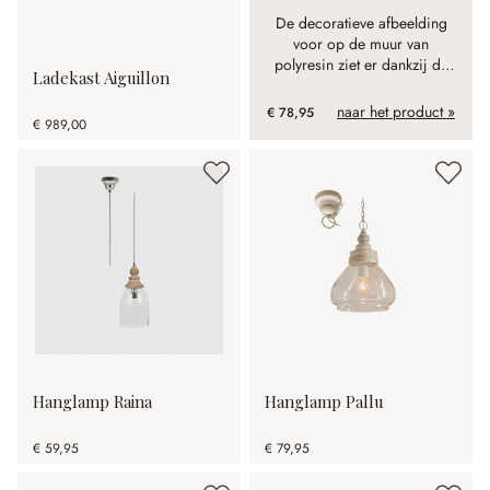
De decoratieve afbeelding
voor op de muur van
polyresin ziet er dankzij de
Ladekast Aiguillon
antiek-finish uit alsof deze
natuurlijk is verouderd.
naar het product »
€ 78,95
€ 989,00
Hanglamp Raina
Hanglamp Pallu
€ 59,95
€ 79,95