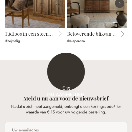
Tijdloos in een steenlook
Betoverende blikvanger
@hejmelig
@elaperona
@
€ 15
NU AANMELDEN
Meld u nu aan voor de nieuwsbrief
Nadat u zich hebt aangemeld, ontvangt u een kortingscode¹ ter
waarde van € 15 voor uw volgende bestelling.
E-mailadres
*