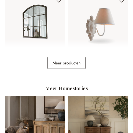
Spiegel Chloe
Wandlamp Ascoux
Meer producten
€ 198,00
€ 39,95
Meer Homestories