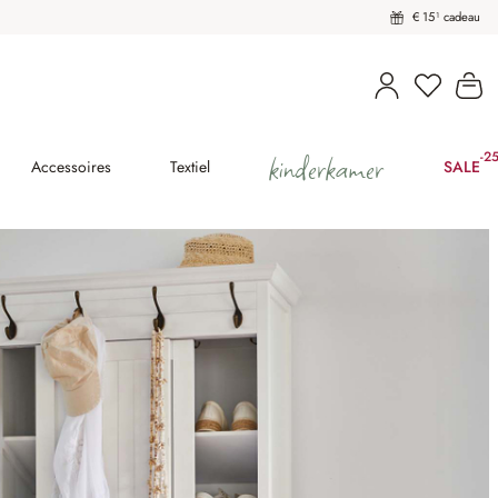
€ 15¹ cadeau
U heeft 
Wi
kinderkamer
-2
(25
Accessoires
Textiel
SALE