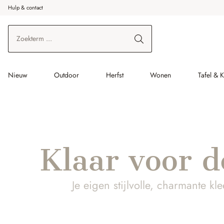
Hulp & contact
r de hoofdinhoud
Ga naar zoeken
Ga naar de hoofdnavigatie
Nieuw
Outdoor
Herfst
Wonen
Tafel & 
Klaar voor d
Je eigen stijlvolle, charmante kl