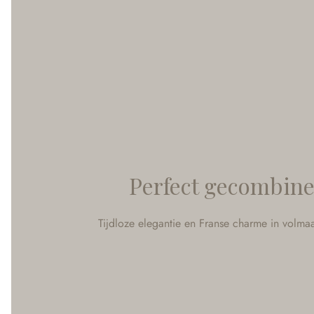
Perfect gecombin
Tijdloze elegantie en Franse charme in volma