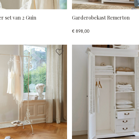
r set van 2 Guin
Garderobekast Remerton
€ 898,00