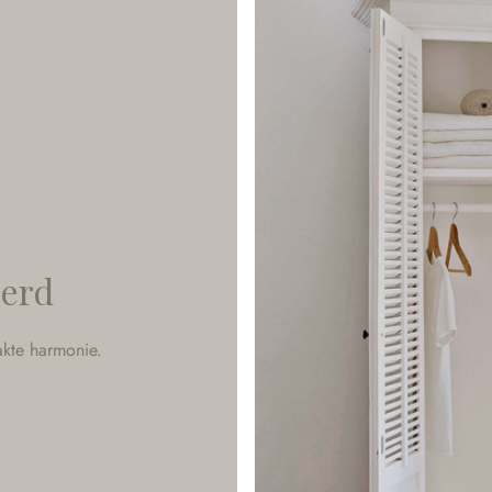
eerd
akte harmonie.