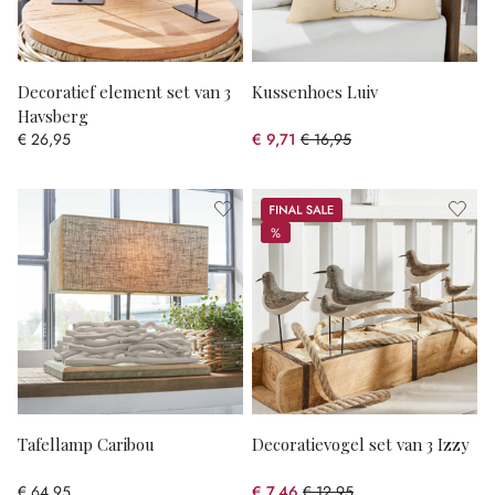
Decoratief element set van 3
Kussenhoes Luiv
Havsberg
€ 26,95
€ 9,71
€ 16,95
(42.71% gespart)
Sale
%
%
Tafellamp Caribou
Decoratievogel set van 3 Izzy
€ 64,95
€ 7,46
€ 12,95