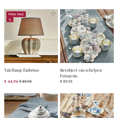
Sale
%
%
Tafellamp Émbrisse
Sierobject van schelpen
Potnarvin
€ 44,96
€ 89,95
€ 89,95
(50.02% gespart)