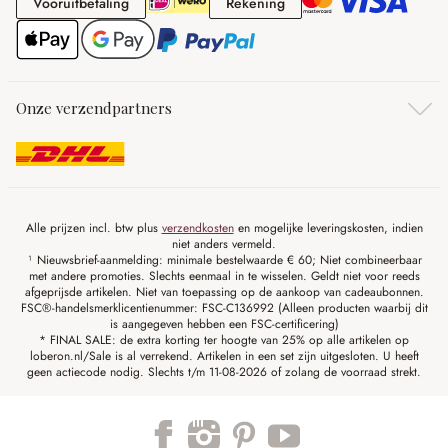
Vooruitbetaling
Rekening
Vooruitbetaling
Rekening
Onze verzendpartners
Alle prijzen incl. btw plus
verzendkosten
en mogelijke leveringskosten, indien
niet anders vermeld.
¹ Nieuwsbrief-aanmelding: minimale bestelwaarde € 60; Niet combineerbaar
met andere promoties. Slechts eenmaal in te wisselen. Geldt niet voor reeds
afgeprijsde artikelen. Niet van toepassing op de aankoop van cadeaubonnen.
FSC®-handelsmerklicentienummer: FSC-C136992 (Alleen producten waarbij dit
is aangegeven hebben een FSC-certificering)
* FINAL SALE: de extra korting ter hoogte van 25% op alle artikelen op
loberon.nl/Sale is al verrekend. Artikelen in een set zijn uitgesloten. U heeft
geen actiecode nodig. Slechts t/m 11-08-2026 of zolang de voorraad strekt.