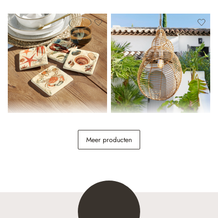
Onderzetter set van 4 Celorin
Lampenkap Zolaira
Meer producten
€ 9,95
€ 98,95