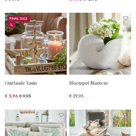
(42.39% gespart)
Sale
%
%
Guirlande Yasin
Bloempot Manteur
€ 5,96
€ 9,95
€ 29,95
(40.1% gespart)