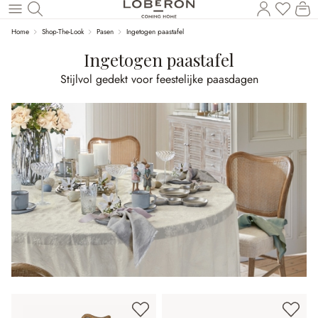
U heef
Wi
Naar de hoofdinhoud
Home
Shop-The-Look
Pasen
Ingetogen paastafel
Ingetogen paastafel
Stijlvol gedekt voor feestelijke paasdagen