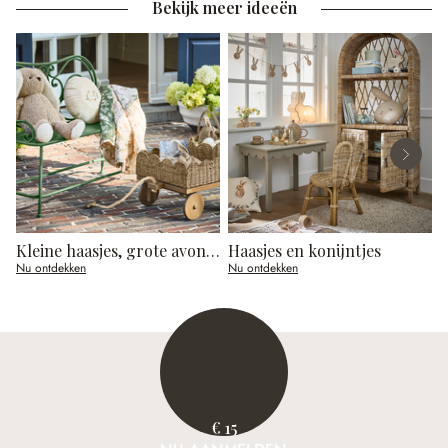
Bekijk meer ideeën
Kleine haasjes, grote avonturen
Haasjes en konijntjes
Nu ontdekken
Nu ontdekken
N
€ 15