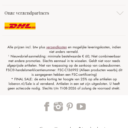
Onze verzendpartners
Alle prijzen incl. btw plus
verzendkosten
en mogelijke leveringskosten, indien
niet anders vermeld.
¹ Nieuwsbrief-aanmelding: minimale bestelwaarde € 60; Niet combineerbaar
met andere promoties. Slechts eenmaal in te wisselen. Geldt niet voor reeds
afgeprijsde artikelen. Niet van toepassing op de aankoop van cadeaubonnen.
FSC®-handelsmerklicentienummer: FSC-C136992 (Alleen producten waarbij dit
is aangegeven hebben een FSC-certificering)
* FINAL SALE: de extra korting ter hoogte van 25% op alle artikelen op
loberon.nl/Sale is al verrekend. Artikelen in een set zijn uitgesloten. U heeft
geen actiecode nodig. Slechts t/m 11-08-2026 of zolang de voorraad strekt.