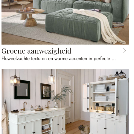
Groene aanwezigheid
Fluweelzachte texturen en warme accenten in perfecte harmonie