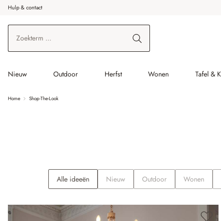
Hulp & contact
r de hoofdinhoud
Ga naar zoeken
Ga naar de hoofdnavigatie
Nieuw
Outdoor
Herfst
Wonen
Tafel & 
Home
Shop-The-Look
Alle ideeën
Nieuw
Outdoor
Wonen