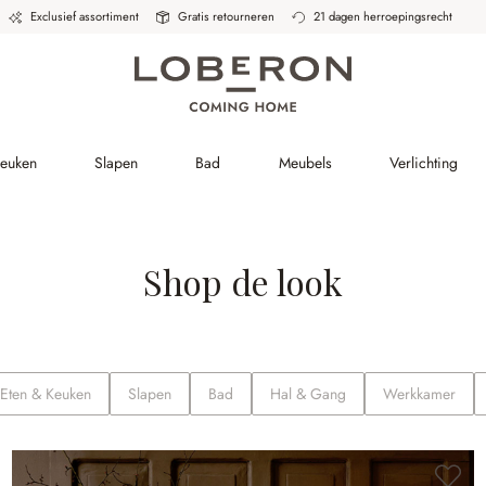
Exclusief assortiment
Gratis retourneren
21 dagen herroepingsrecht
Keuken
Slapen
Bad
Meubels
Verlichting
Shop de look
Eten & Keuken
Slapen
Bad
Hal & Gang
Werkkamer