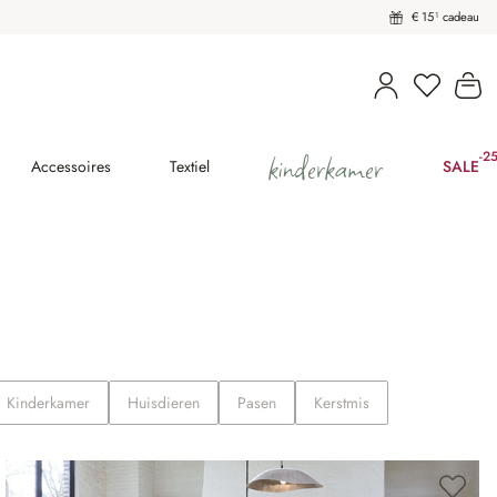
€ 15¹ cadeau
U heeft 
Wi
kinderkamer
-2
(25
Accessoires
Textiel
SALE
Kinderkamer
Huisdieren
Pasen
Kerstmis