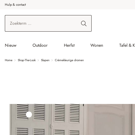
Hulp & contact
r de hoofdinhoud
Ga naar zoeken
Ga naar de hoofdnavigatie
Nieuw
Outdoor
Herfst
Wonen
Tafel & 
Home
Shop-The-Look
Slapen
Crèmekleurige dromen