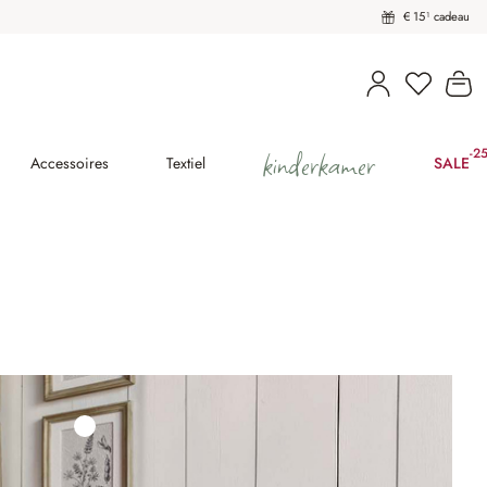
€ 15¹ cadeau
U heeft 
Wi
kinderkamer
-2
(25
Accessoires
Textiel
SALE