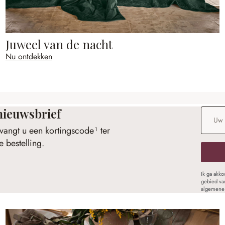
Juweel van de nacht
Nu ontdekken
nieuwsbrief
E-maila
vangt u een kortingscode¹ ter
 bestelling.
Ik ga akk
gebied va
algemene 