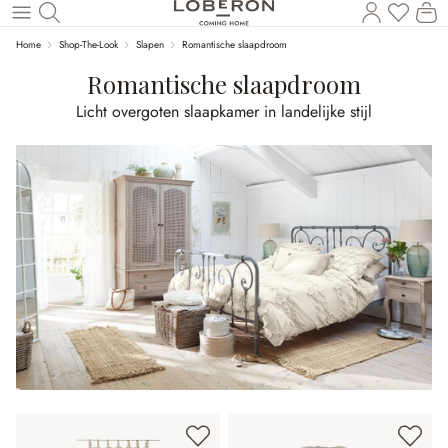
U heef
Wi
Naar de hoofdinhoud
Home
Shop-The-Look
Slapen
Romantische slaapdroom
Romantische slaapdroom
Licht overgoten slaapkamer in landelijke stijl