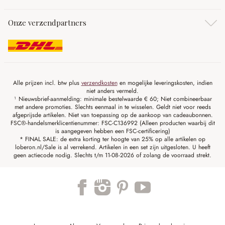
Onze verzendpartners
Alle prijzen incl. btw plus
verzendkosten
en mogelijke leveringskosten, indien
niet anders vermeld.
¹ Nieuwsbrief-aanmelding: minimale bestelwaarde € 60; Niet combineerbaar
met andere promoties. Slechts eenmaal in te wisselen. Geldt niet voor reeds
afgeprijsde artikelen. Niet van toepassing op de aankoop van cadeaubonnen.
FSC®-handelsmerklicentienummer: FSC-C136992 (Alleen producten waarbij dit
is aangegeven hebben een FSC-certificering)
* FINAL SALE: de extra korting ter hoogte van 25% op alle artikelen op
loberon.nl/Sale is al verrekend. Artikelen in een set zijn uitgesloten. U heeft
geen actiecode nodig. Slechts t/m 11-08-2026 of zolang de voorraad strekt.