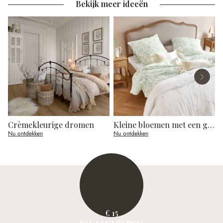
Bekijk meer ideeën
Crèmekleurige dromen
Kleine bloemen met een groots effect
J
Nu ontdekken
Nu ontdekken
N
€ 15