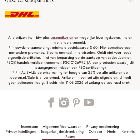
Onze verzendpartners
Alle prijzen incl. btw plus
verzendkosten
en mogelijke leveringskosten, indien
niet anders vermeld.
¹ Nieuwsbrief-aanmelding: minimale bestelwaarde € 60; Niet combineerbaar
met andere promoties. Slechts eenmaal in te wisselen. Geldt niet voor reeds
afgeprijsde artikelen. Niet van toepassing op de aankoop van cadeaubonnen.
FSC®-handelsmerklicentienummer: FSC-C136992 (Alleen producten waarbij dit
is aangegeven hebben een FSC-certificering)
* FINAL SALE: de extra korting ter hoogte van 25% op alle artikelen op
loberon.nl/Sale is al verrekend. Artikelen in een set zijn uitgesloten. U heeft
geen actiecode nodig. Slechts t/m 11-08-2026 of zolang de voorraad strekt.
Impressum
Algemene Voorwaarden
Privacy bescherming
Privacy-instellingen
Toegankelijkheidsverklaring
Outdoor
Herfst
Kerstmis
Pasen