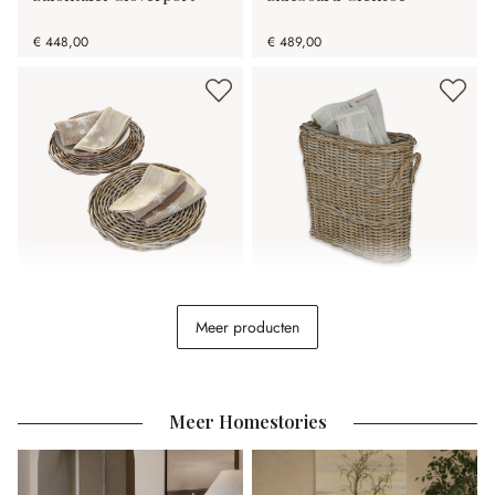
€ 448,00
€ 489,00
Placemat set van 2 Bland
Mand Numenar
Meer producten
€ 24,95
€ 78,95
Meer Homestories