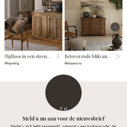
Tijdloos in een steenlook
Betoverende blikvanger
@hejmelig
@elaperona
@
€ 15
NU AANMELDEN
Meld u nu aan voor de nieuwsbrief
Nadat u zich hebt aangemeld, ontvangt u een kortingscode¹ ter