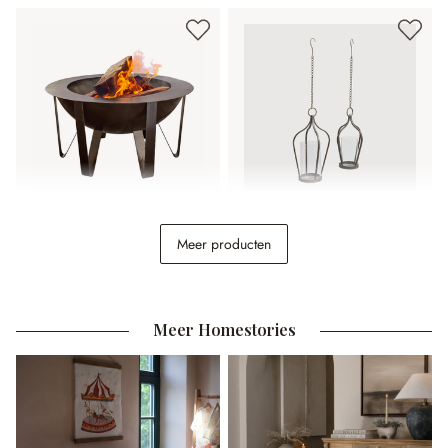
Vuurschaal Lovis
Hanglantaarn set van 2
Meer producten
Mikella
€ 228,00
€ 29,95
Meer Homestories