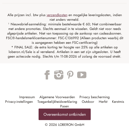
Alle prijzen incl. btw plus
verzendkosten
en mogelijke leveringskosten, indien
niet anders vermeld.
¹ Nieuwsbrief-aanmelding: minimale bestelwaarde € 60; Niet combineerbaar
met andere promoties. Slechts eenmaal in te wisselen. Geldt niet voor reeds
afgeprijsde artikelen. Niet van toepassing op de aankoop van cadeaubonnen.
FSC®-handelsmerklicentienummer: FSC-C136992 (Alleen producten waarbij dit
is aangegeven hebben een FSC-certificering)
* FINAL SALE: de extra korting ter hoogte van 25% op alle artikelen op
loberon.nl/Sale is al verrekend. Artikelen in een set zijn uitgesloten. U heeft
geen actiecode nodig. Slechts t/m 11-08-2026 of zolang de voorraad strekt.
Impressum
Algemene Voorwaarden
Privacy bescherming
Privacy-instellingen
Toegankelijkheidsverklaring
Outdoor
Herfst
Kerstmis
Pasen
Overeenkomst ontbinden
© 2026 LOBERON GmbH