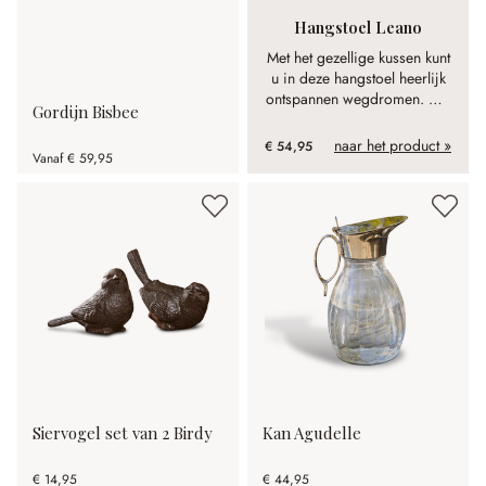
Hangstoel Leano
Met het gezellige kussen kunt
u in deze hangstoel heerlijk
ontspannen wegdromen. Met
Gordijn Bisbee
een stabiele dwarsbalk van
berkenhout en sterke touwen
naar het product »
€ 54,95
Vanaf
€ 59,95
op te hangen.
Siervogel set van 2 Birdy
Kan Agudelle
€ 14,95
€ 44,95