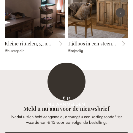
Kleine rituelen, groot plezier
Tijdloos in een steenlook
@busraqadir
@hejmelig
@
€ 15
NU AANMELDEN
Meld u nu aan voor de nieuwsbrief
Nadat u zich hebt aangemeld, ontvangt u een kortingscode¹ ter
waarde van € 15 voor uw volgende bestelling.