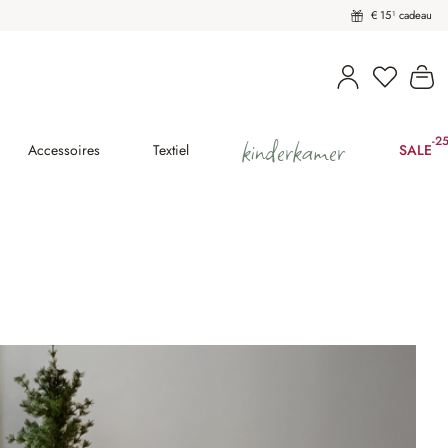
€ 15¹ cadeau
U heeft 
Wi
kinderkamer
-2
(25
Accessoires
Textiel
SALE