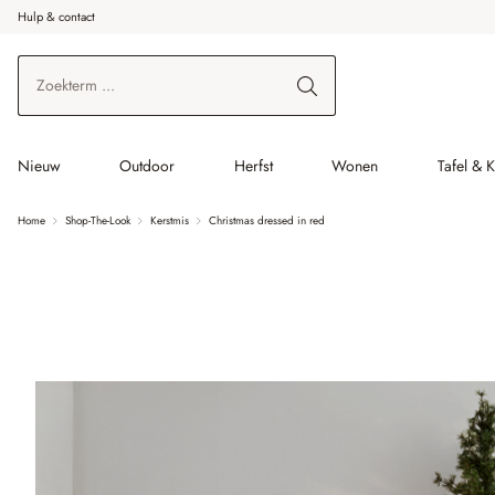
Hulp & contact
r de hoofdinhoud
Ga naar zoeken
Ga naar de hoofdnavigatie
Nieuw
Outdoor
Herfst
Wonen
Tafel & 
Home
Shop-The-Look
Kerstmis
Christmas dressed in red