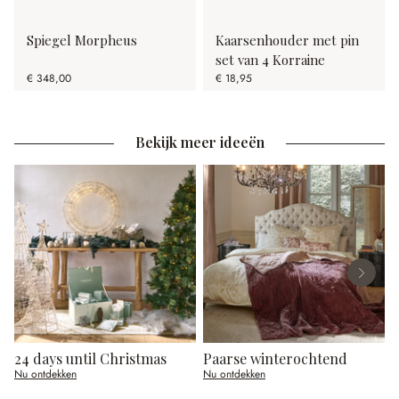
Spiegel Morpheus
Kaarsenhouder met pin
set van 4 Korraine
€ 348,00
€ 18,95
Bekijk meer ideeën
24 days until Christmas
Paarse winterochtend
Nu ontdekken
Nu ontdekken
N