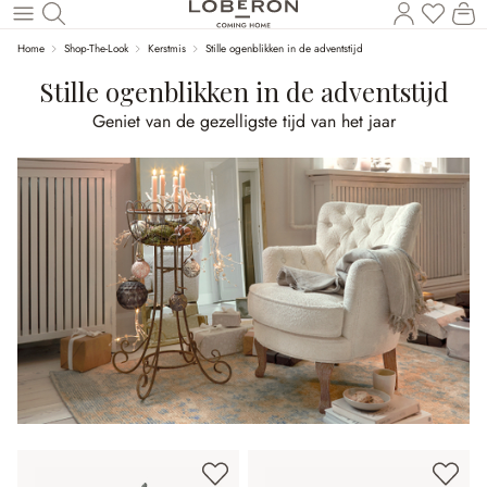
U heef
Wi
Naar de hoofdinhoud
Home
Shop-The-Look
Kerstmis
Stille ogenblikken in de adventstijd
Stille ogenblikken in de adventstijd
Geniet van de gezelligste tijd van het jaar