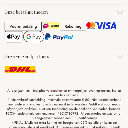
Onze betaalmethoden
Vooruitbetaling
Rekening
Vooruitbetaling
Rekening
Onze verzendpartners
Alle prijzen incl. btw plus
verzendkosten
en mogelijke leveringskosten, indien
niet anders vermeld.
¹ Nieuwsbrief-aanmelding: minimale bestelwaarde € 60; Niet combineerbaar
met andere promoties. Slechts eenmaal in te wisselen. Geldt niet voor reeds
afgeprijsde artikelen. Niet van toepassing op de aankoop van cadeaubonnen.
FSC®-handelsmerklicentienummer: FSC-C136992 (Alleen producten waarbij dit
is aangegeven hebben een FSC-certificering)
* FINAL SALE: de extra korting ter hoogte van 25% op alle artikelen op
loberon.nl/Sale is al verrekend. Artikelen in een set zijn uitgesloten. U heeft