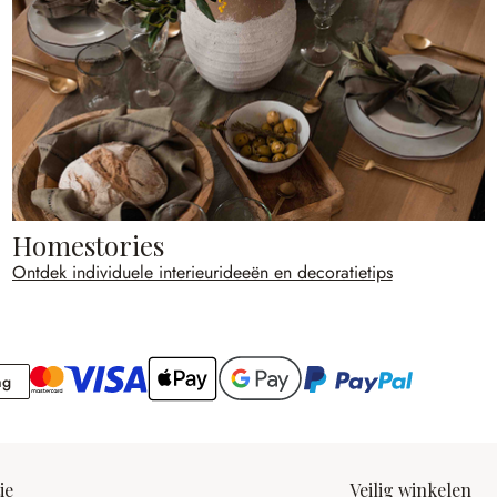
Homestories
Ontdek individuele interieurideeën en decoratietips
Rekening
ng
ie
Veilig winkelen