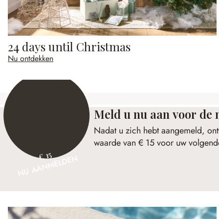
24 days until Christmas
Nu ontdekken
Meld u nu aan voor de 
Nadat u zich hebt aangemeld, ont
waarde van € 15 voor uw volgende
€ 15
NU AANMELDEN