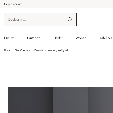
Hulp & contact
r de hoofdinhoud
Ga naar zoeken
Ga naar de hoofdnavigatie
Nieuw
Outdoor
Herfst
Wonen
Tafel & 
Home
Shop-The-Look
Kerstmis
Warme gezelligheid