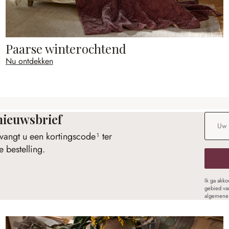
Paarse winterochtend
Nu ontdekken
nieuwsbrief
E-maila
vangt u een kortingscode¹ ter
 bestelling.
Ik ga akk
gebied va
algemene 