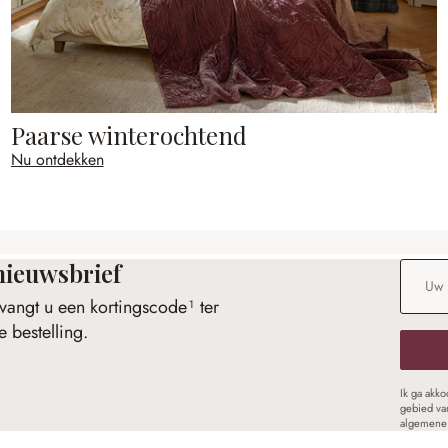
Paarse winterochtend
Nu ontdekken
nieuwsbrief
E-maila
vangt u een kortingscode¹ ter
 bestelling.
Ik ga akk
gebied va
algemene 