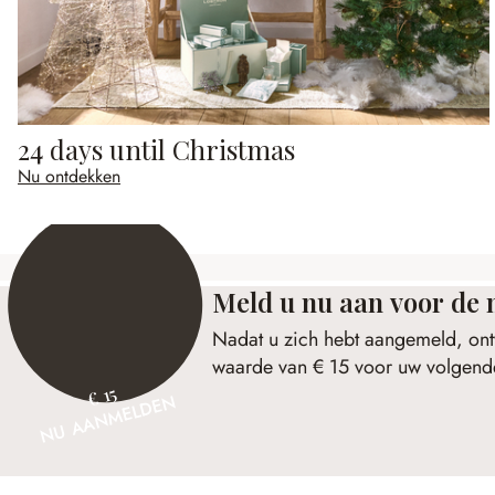
24 days until Christmas
Nu ontdekken
Meld u nu aan voor de 
Nadat u zich hebt aangemeld, ont
waarde van € 15 voor uw volgende
€ 15
NU AANMELDEN