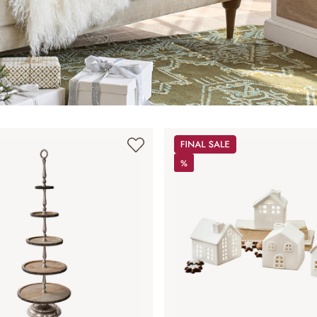
Sale
%
%