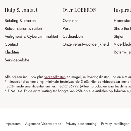
Hulp & contact
Over LOBERON
Inspirat
Betaling & leveren
Over ons
Homestor
Retour sturen & ruilen
Pers
Shop the 
Veiligheid & Cybercriminaliteit
Cadeaubon
Stijlen
Contact
Onze verantwoordelijkheid
Vloerkled
Klachten
Rotanwijz
Servicebelofte
Alle prijzen incl. btw plus
verzendkosten
en mogelijke leveringskosten, indien niet 
¹ Nieuwsbrief-aanmelding: minimale bestelwaarde € 60; Niet combineerbaar met and
FSC®-handelsmerklicentienummer: FSC-C136992 (Alleen producten waarbij dit is a
* FINAL SALE: de extra korting ter hoogte van 25% op alle artikelen op loberon.nl/S
Impressum
Algemene Voorwaarden
Privacy bescherming
Privacy-instellingen