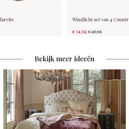
larette
Windlicht set van 4 Countr
€ 14,96
€ 29,95
(50.05% gespart)
Bekijk meer ideeën