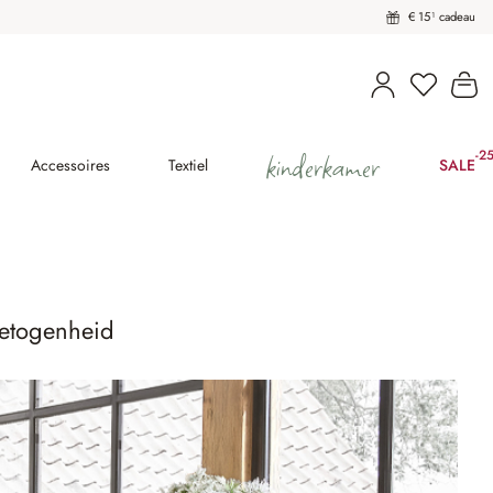
€ 15¹ cadeau
U heeft 
Wi
kinderkamer
-2
(25
Accessoires
Textiel
SALE
getogenheid