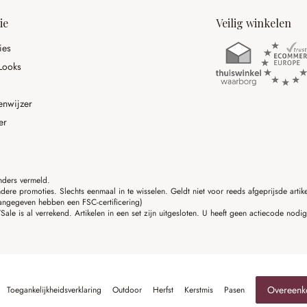
ie
Veilig winkelen
ies
Looks
enwijzer
er
anders vermeld.
ere promoties. Slechts eenmaal in te wisselen. Geldt niet voor reeds afgeprijsde art
angegeven hebben een FSC-certificering)
ale is al verrekend. Artikelen in een set zijn uitgesloten. U heeft geen actiecode nodi
Overeenk
Toegankelijkheidsverklaring
Outdoor
Herfst
Kerstmis
Pasen