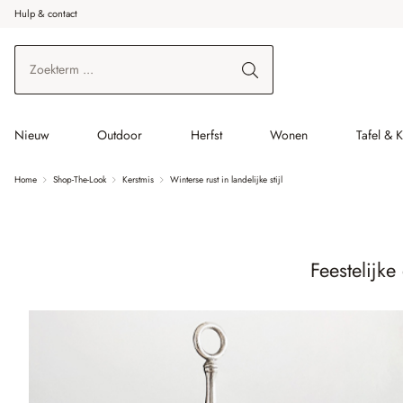
Hulp & contact
r de hoofdinhoud
Ga naar zoeken
Ga naar de hoofdnavigatie
Nieuw
Outdoor
Herfst
Wonen
Tafel & 
Home
Shop-The-Look
Kerstmis
Winterse rust in landelijke stijl
Feestelijk